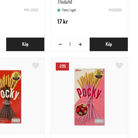
Thailand
PMS-S0038
Finns i lager
PMDJ0009
17 kr
−
+
Köp
Köp
-20%