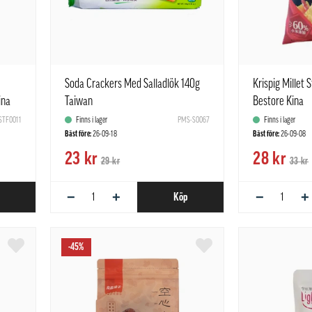
Soda Crackers Med Salladlök 140g
Krispig Millet
ina
Taiwan
Bestore Kina
TF0011
Finns i lager
PMS-S0067
Finns i lager
Bäst före:
26-09-18
Bäst före:
26-09-08
23 kr
28 kr
29 kr
33 kr
−
+
−
+
Köp
-45%