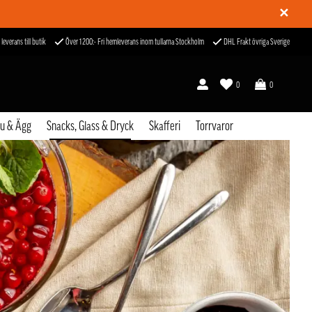
✕
 leverans till butik
Över 1200:- Fri hemleverans inom tullarna Stockholm
DHL Frakt övriga Sverige
0
0
fu & Ägg
Snacks, Glass & Dryck
Skafferi
Torrvaror