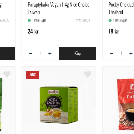
g
Paraplykaka Vegan 114g Nice Choice
Pocky Choklad
Taiwan
Thailand
-S0030
Finns i lager
PMS-S0033
Finns i lager
24 kr
19 kr
−
+
−
+
Köp
-50%