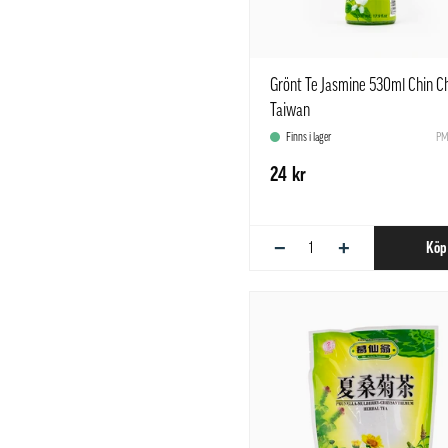
Grönt Te Jasmine 530ml Chin C
Taiwan
Finns i lager
PM
24 kr
−
+
Köp