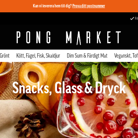
Kan vi leverera hem till dig?
Prova ditt postnummer
Fri
 Grönt
Kött, Fågel, Fisk, Skaldjur
Dim Sum & Färdigt Mat
Veganskt, To
Snacks, Glass & Dryck