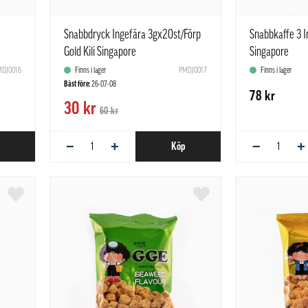
Snabbdryck Ingefära 3gx20st/Förp
Snabbkaffe 3 In
Gold Kili Singapore
Singapore
DJ0016
Finns i lager
PMDJ0017
Finns i lager
Bäst före:
26-07-08
78 kr
30 kr
60 kr
−
+
−
+
Köp