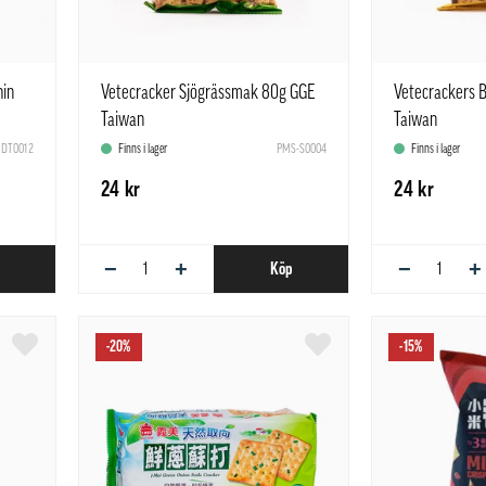
hin
Vetecracker Sjögrässmak 80g GGE
Vetecrackers
Taiwan
Taiwan
DT0012
Finns i lager
PMS-S0004
Finns i lager
24 kr
24 kr
−
+
−
+
Köp
-20%
-15%