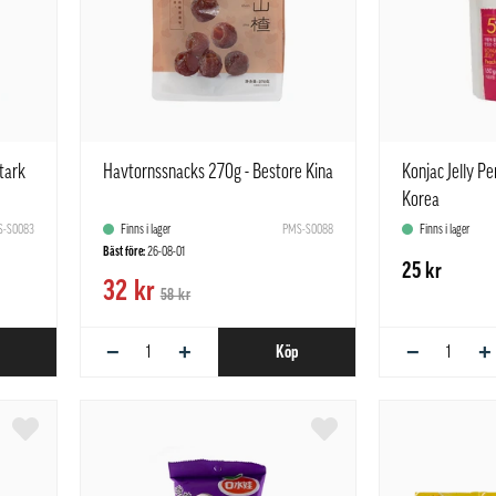
tark
Havtornssnacks 270g - Bestore Kina
Konjac Jelly P
Korea
-S0083
Finns i lager
PMS-S0088
Finns i lager
Bäst före:
26-08-01
25 kr
32 kr
58 kr
−
+
−
+
Köp