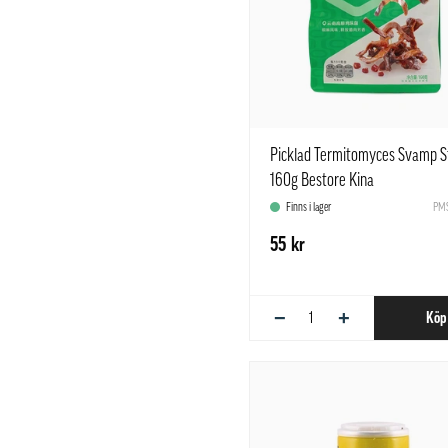
Picklad Termitomyces Svamp S
160g Bestore Kina
Finns i lager
PMS
55 kr
−
+
Köp