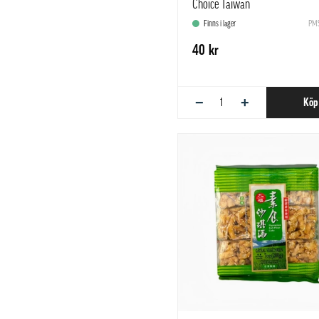
Choice Taiwan
Finns i lager
PMS
40 kr
−
+
Köp