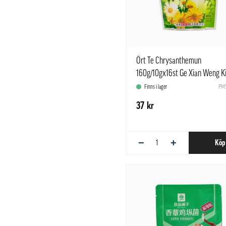
Ört Te Chrysanthemun
160g/10gx16st Ge Xian Weng K
Finns i lager
PMS
37 kr
−
+
Köp