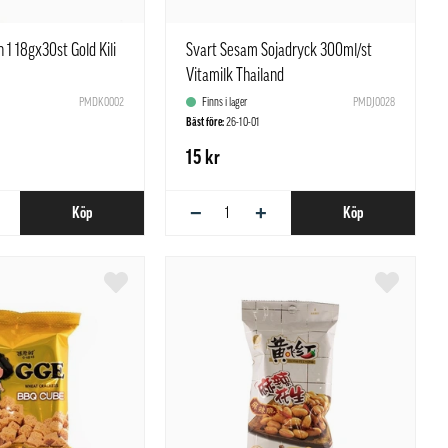
 1 18gx30st Gold Kili
Svart Sesam Sojadryck 300ml/st
Vitamilk Thailand
PMDK0002
Finns i lager
PMDJ0028
Bäst före:
26-10-01
15 kr
−
+
Köp
Köp