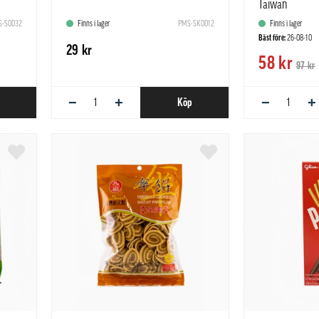
Taiwan
-S0032
Finns i lager
PMS-SK0012
Finns i lager
Bäst före:
26-08-10
29 kr
58 kr
97 kr
−
+
−
+
Köp