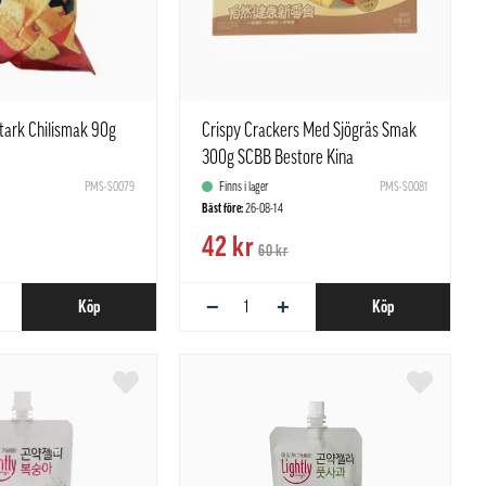
 Stark Chilismak 90g
Crispy Crackers Med Sjögräs Smak
300g SCBB Bestore Kina
PMS-S0079
Finns i lager
PMS-S0081
Bäst före:
26-08-14
42 kr
60 kr
−
+
Köp
Köp