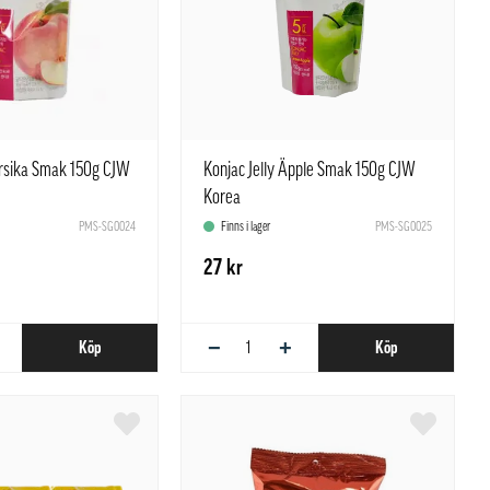
ersika Smak 150g CJW
Konjac Jelly Äpple Smak 150g CJW
Korea
PMS-SG0024
Finns i lager
PMS-SG0025
27 kr
−
+
Köp
Köp