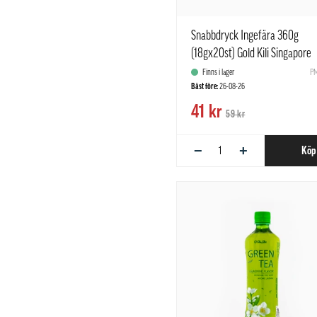
Snabbdryck Ingefära 360g
(18gx20st) Gold Kili Singapore
Finns i lager
PM
Bäst före:
26-08-26
41 kr
59 kr
−
+
Köp