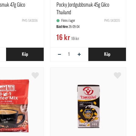
smak 47g Glico
Pocky Jordgubbsmak 45g Glico
Thailand
PMS-SK0036
Finns i lager
PMS-SK0035
Bäst före:
26-09-04
16 kr
19 kr
−
+
Köp
Köp