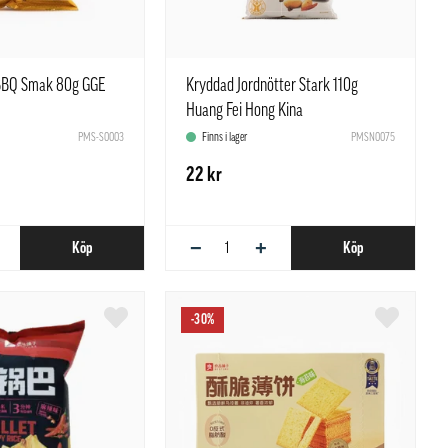
 BBQ Smak 80g GGE
Kryddad Jordnötter Stark 110g
Huang Fei Hong Kina
PMS-S0003
Finns i lager
PMSN0075
22 kr
−
+
Köp
Köp
-30%