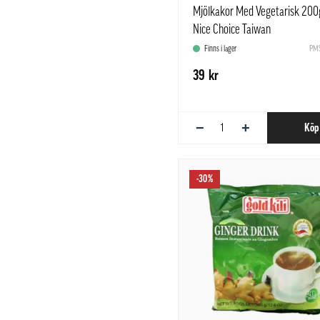
Mjölkakor Med Vegetarisk 200
Nice Choice Taiwan
Finns i lager
PMS
39 kr
−
+
Köp
-30%