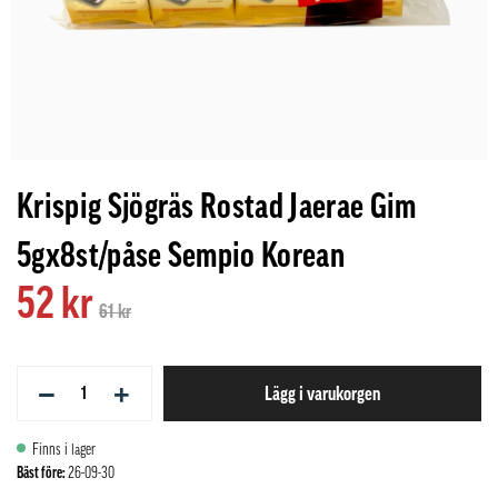
Krispig Sjögräs Rostad Jaerae Gim
5gx8st/påse Sempio Korean
52 kr
61 kr
−
+
Lägg i varukorgen
Finns i lager
Bäst före:
26-09-30