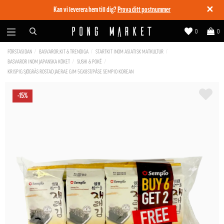
✕
Kan vi leverera hem till dig?
Prova ditt postnummer
0
0
FÖRSTASIDAN
BASVAROR,KIT & TRENDIGA
STARTKIT INOM ASIATISK MATKULTUR
BASVAROR INOM JAPANSKA KÖKET
SUSHI & POKÉ
KRISPIG SJÖGRÄS ROSTAD JAERAE GIM 5GX8ST/PÅSE SEMPIO KOREAN
-15%