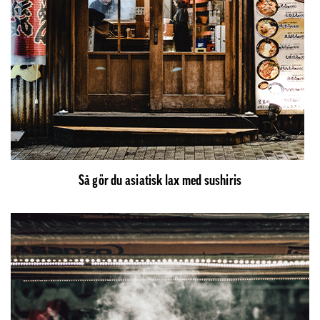
Så gör du asiatisk lax med sushiris