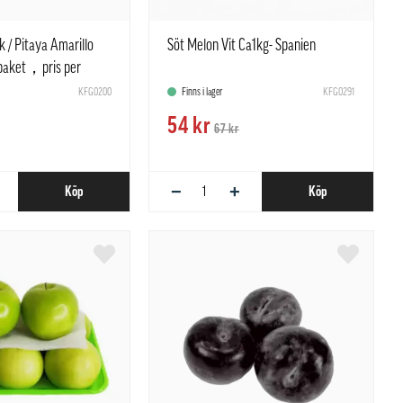
k / Pitaya Amarillo
Söt Melon Vit Ca1kg- Spanien
paket，pris per
KFG0200
Finns i lager
KFG0291
54 kr
67 kr
−
+
Köp
Köp