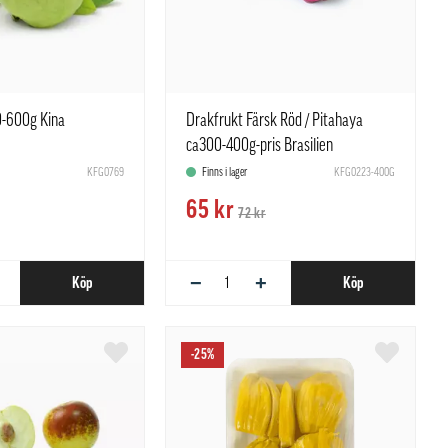
0-600g Kina
Drakfrukt Färsk Röd / Pitahaya
ca300-400g-pris Brasilien
KFG0769
Finns i lager
KFG0223-400G
65 kr
72 kr
−
+
Köp
Köp
-25%