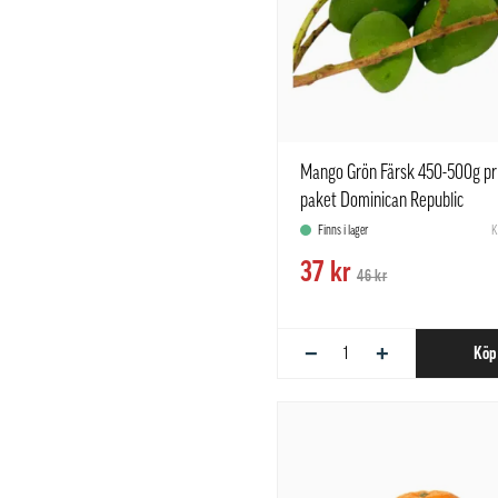
Mango Grön Färsk 450-500g pri
paket Dominican Republic
Finns i lager
K
37 kr
46 kr
−
+
Köp