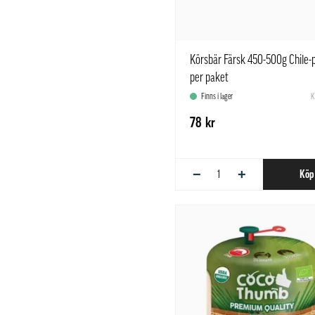
Körsbär Färsk 450-500g Chile-p
per paket
Finns i lager
K
78 kr
−
+
Köp