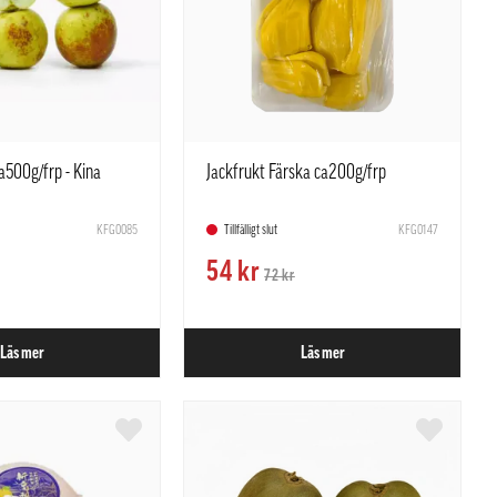
ca500g/frp - Kina
Jackfrukt Färska ca200g/frp
KFG0085
Tillfälligt slut
KFG0147
54 kr
72 kr
Läs mer
Läs mer