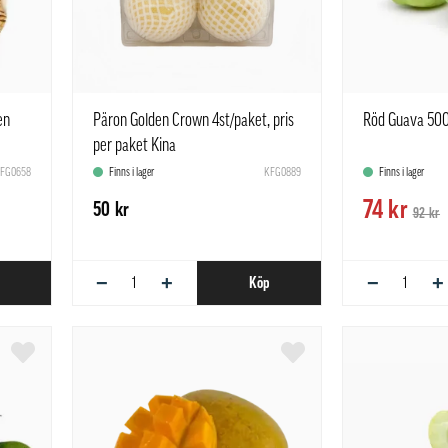
en
Päron Golden Crown 4st/paket, pris
Röd Guava 50
per paket Kina
FG0658
Finns i lager
KFG0889
Finns i lager
74 kr
50 kr
92 kr
−
+
−
+
Köp