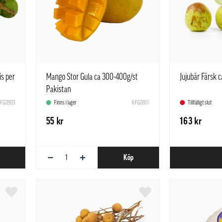
s per
Mango Stor Gula ca 300-400g/st
Jujubär Färsk 
Pakistan
FG0903
Finns i lager
KFG0911
Tillfälligt slut
55 kr
163 kr
−
+
Köp