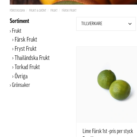
FÖRSTASIDAN
FRUKT & GRÖNT
FRUKT
FÄRSK FRUKT
Sortiment
TILLVERKARE
Frukt
Färsk Frukt
Fryst Frukt
Thailändska Frukt
Torkad Frukt
Övriga
Grönsaker
Lime Färsk 1st -pris per styck