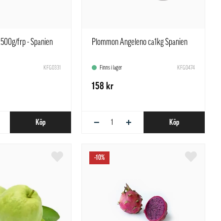
a500g/frp - Spanien
Plommon Angeleno ca1kg Spanien
KFG0331
Finns i lager
KFG0474
158 kr
−
+
Köp
Köp
-10%