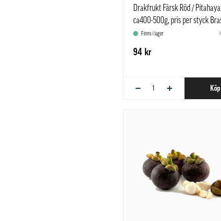
Drakfrukt Färsk Röd / Pitahaya
ca400-500g, pris per styck Bras
Finns i lager
94 kr
−
+
Köp