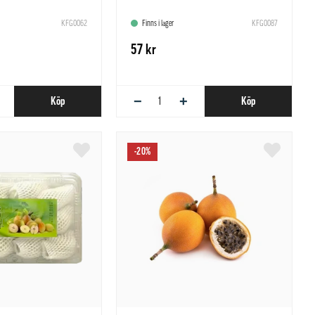
KFG0062
Finns i lager
KFG0087
57 kr
−
+
Köp
Köp
-20%