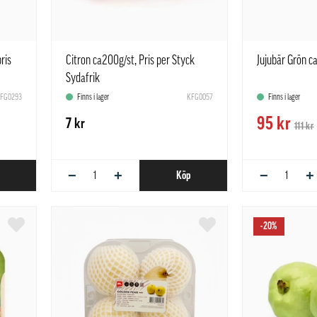
ris
Citron ca200g/st, Pris per Styck
Jujubär Grön c
Sydafrik
FG0293
Finns i lager
KFG0057
Finns i lager
95 kr
7 kr
111 kr
−
+
−
+
Köp
-20%