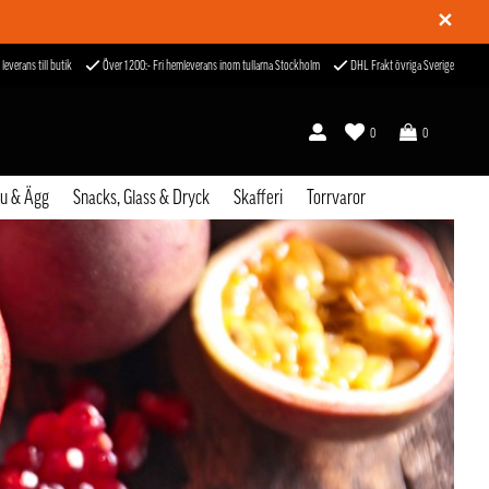
✕
 leverans till butik
Över 1200:- Fri hemleverans inom tullarna Stockholm
DHL Frakt övriga Sverige
0
0
fu & Ägg
Snacks, Glass & Dryck
Skafferi
Torrvaror