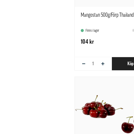
Mangostan 500g/Förp Thailand
Finns i lager
K
104 kr
−
+
Köp