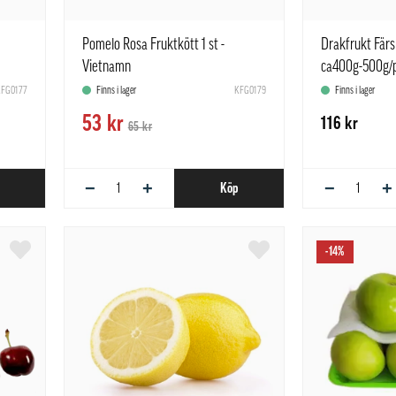
Pomelo Rosa Fruktkött 1 st -
Drakfrukt Färs
Vietnamn
ca400g-500g/
paket
FG0177
Finns i lager
KFG0179
Finns i lager
53 kr
116 kr
65 kr
−
+
−
+
Köp
-14%