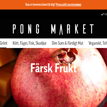
Kan vi leverera hem till dig?
Prova ditt postnummer
Fri
 Grönt
Kött, Fågel, Fisk, Skaldjur
Dim Sum & Färdigt Mat
Veganskt, To
Färsk Frukt