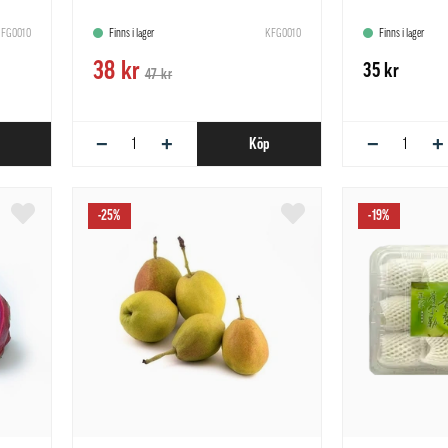
FG0010
Finns i lager
KFG0010
Finns i lager
38 kr
35 kr
47 kr
−
+
−
+
Köp
-25%
-19%