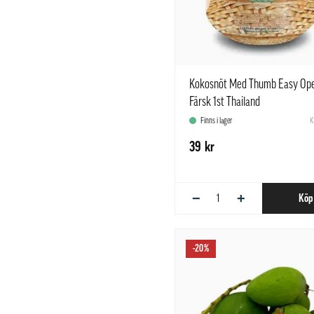
Kokosnöt Med Thumb Easy Op
Färsk 1st Thailand
Finns i lager
K
39 kr
−
+
Köp
-20%