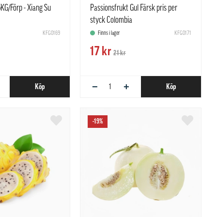
5KG/Förp - Xiang Su
Passionsfrukt Gul Färsk pris per
styck Colombia
KFG0169
Finns i lager
KFG0171
17 kr
21 kr
−
+
Köp
Köp
-19%