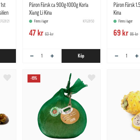
 1st
Päron Färsk ca 900g-1000g Korla
Päron Färsk 1.
ilien
Xiang Li Kina
Kina
KFG0121
Finns i lager
KFG0150
Finns i lager
47 kr
69 kr
63 kr
86 kr
−
+
−
+
Köp
-19%