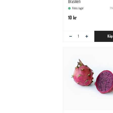
Brasilien
Finns i lager
PM
10 kr
−
+
Köp