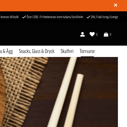
✕
 leverans till butik
Över 1200:- Fri hemleverans inom tullarna Stockholm
DHL Frakt övriga Sverige
0
0
fu & Ägg
Snacks, Glass & Dryck
Skafferi
Torrvaror