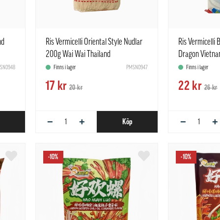
nd
Ris Vermicelli Oriental Style Nudlar
Ris Vermicelli
200g Wai Wai Thailand
Dragon Vietn
SN0948
Finns i lager
PMSN0947
Finns i lager
17 kr
22 kr
20 kr
26 kr
−
+
−
+
Köp
-10%
-10%