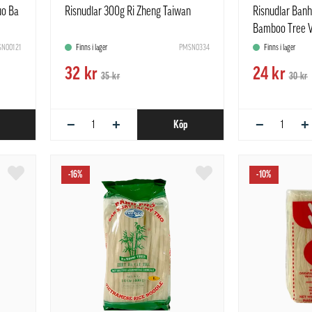
uo Ba
Risnudlar 300g Ri Zheng Taiwan
Risnudlar Ban
Bamboo Tree 
N00121
Finns i lager
PMSN0334
Finns i lager
32 kr
24 kr
35 kr
30 kr
−
+
−
+
Köp
-16%
-10%