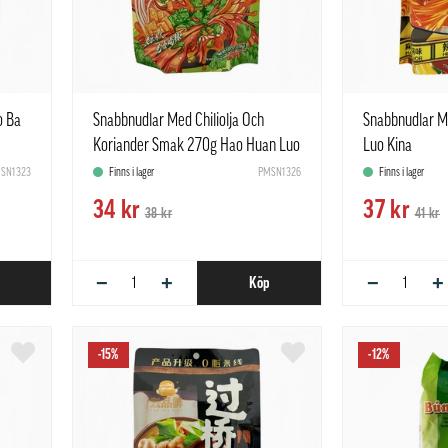
o Ba
Snabbnudlar Med Chiliolja Och
Snabbnudlar M
Koriander Smak 270g Hao Huan Luo
Luo Kina
Kina
SN1323
Finns i lager
PMSN1326
Finns i lager
34 kr
37 kr
38 kr
41 kr
−
+
−
+
Köp
-15%
-12%