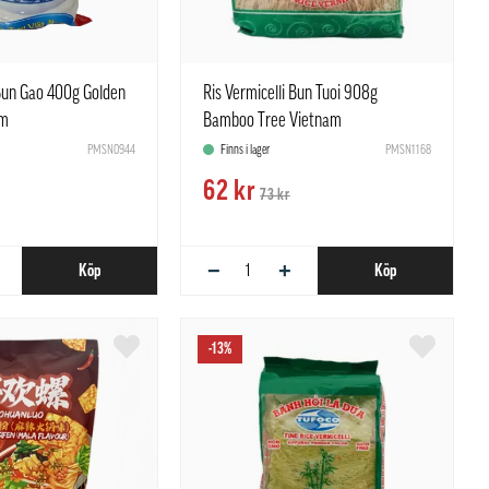
 Bun Gao 400g Golden
Ris Vermicelli Bun Tuoi 908g
am
Bamboo Tree Vietnam
PMSN0944
Finns i lager
PMSN1168
62 kr
73 kr
−
+
Köp
Köp
-13%