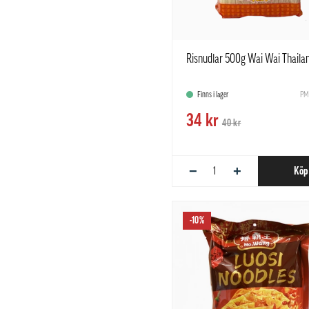
Risnudlar 500g Wai Wai Thaila
Finns i lager
PM
34 kr
40 kr
−
+
Köp
-10%