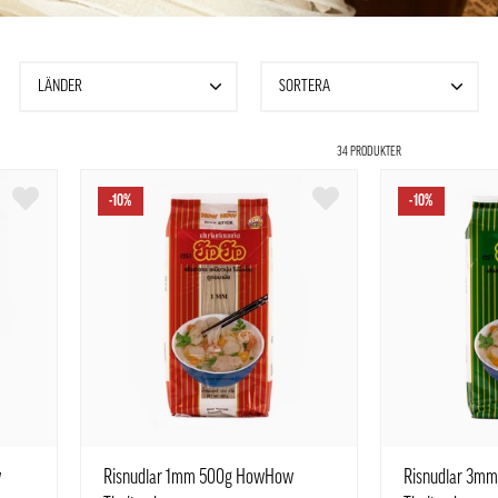
LÄNDER
SORTERA
34 PRODUKTER
-10%
-10%
w
Risnudlar 1mm 500g HowHow
Risnudlar 3m