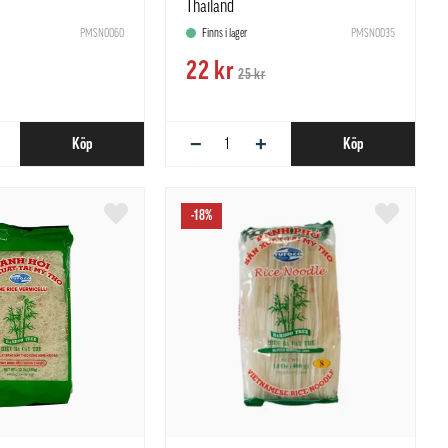
Thailand
PMSN0060
Finns i lager
PMSN0035
22 kr
25 kr
−
+
Köp
Köp
-18%