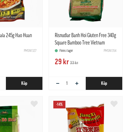
ala 245g Hao Huan
Risnudlar Banh Hoi Gluten Free 340g
Square Bamboo Tree Vietnam
PMSN1327
Finns i lager
PMSN1354
29 kr
33 kr
−
+
Köp
Köp
-14%