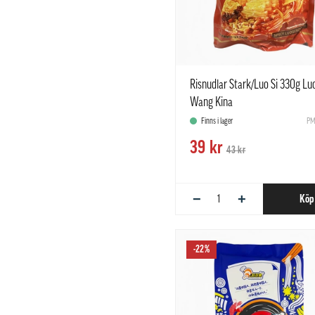
Risnudlar Stark/Luo Si 330g Lu
Wang Kina
Finns i lager
PM
39 kr
43 kr
−
+
Köp
-22%