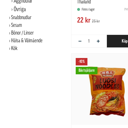
Äggnudlar
Thailand
Övriga
Finns i lager
PM
Snabbnudlar
22 kr
25 kr
Sesam
Bönor / Linser
−
+
Hälsa & Välmående
Köp
Kök
-10%
Bästsjäljare