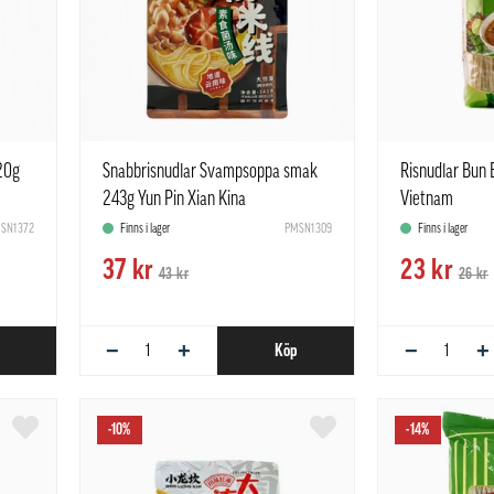
20g
Snabbrisnudlar Svampsoppa smak
Risnudlar Bun
243g Yun Pin Xian Kina
Vietnam
SN1372
Finns i lager
PMSN1309
Finns i lager
37 kr
23 kr
43 kr
26 kr
−
+
−
+
Köp
-10%
-14%