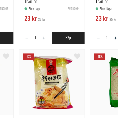
Thailand
Thailand
SN0033
Finns i lager
PMSN0034
Finns i lager
23 kr
23 kr
25 kr
25 kr
−
+
−
+
Köp
-10%
-18%