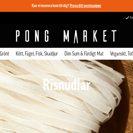
Kan vi leverera hem till dig?
Prova ditt postnummer
Fri
 Grönt
Kött, Fågel, Fisk, Skaldjur
Dim Sum & Färdigt Mat
Veganskt, To
Risnudlar