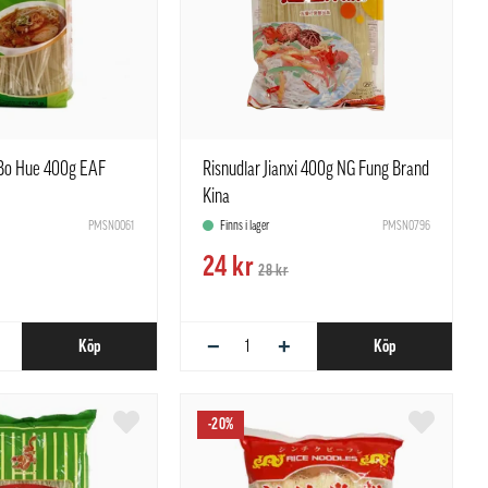
 Bo Hue 400g EAF
Risnudlar Jianxi 400g NG Fung Brand
Kina
PMSN0061
Finns i lager
PMSN0796
24 kr
28 kr
−
+
Köp
Köp
-20%