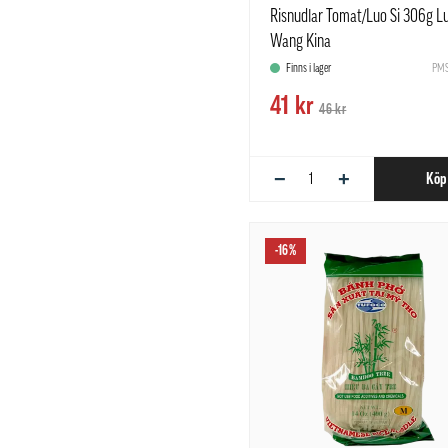
Risnudlar Tomat/Luo Si 306g L
Wang Kina
Finns i lager
PMS
41 kr
46 kr
−
+
Köp
-16%