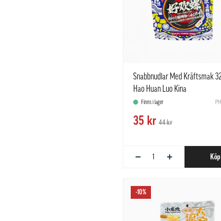
Snabbnudlar Med Kräftsmak 3
Hao Huan Luo Kina
Finns i lager
PM
35 kr
44 kr
−
+
Köp
-10%