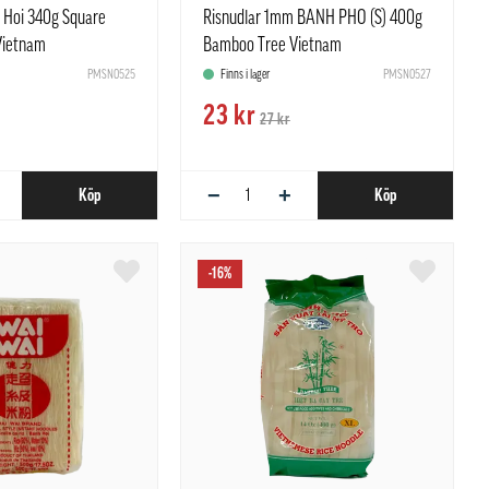
h Hoi 340g Square
Risnudlar 1mm BANH PHO (S) 400g
Vietnam
Bamboo Tree Vietnam
PMSN0525
Finns i lager
PMSN0527
23 kr
27 kr
−
+
Köp
Köp
-16%