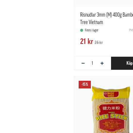
Risnudlar 3mm (M) 400g Bamb
Tree Vietnam
Finns i lager
PM
21 kr
26 kr
−
+
Köp
-15%