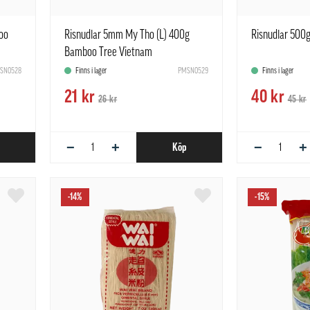
oo
Risnudlar 5mm My Tho (L) 400g
Risnudlar 500g
Bamboo Tree Vietnam
SN0528
Finns i lager
PMSN0529
Finns i lager
21 kr
40 kr
26 kr
45 kr
−
+
−
+
Köp
-14%
-15%