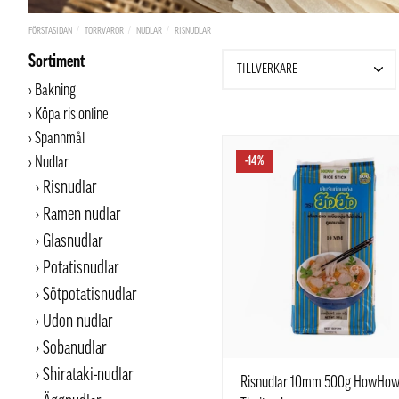
FÖRSTASIDAN
TORRVAROR
NUDLAR
RISNUDLAR
Sortiment
TILLVERKARE
Bakning
Köpa ris online
Spannmål
Nudlar
-14%
Risnudlar
Ramen nudlar
Glasnudlar
Potatisnudlar
Sötpotatisnudlar
Udon nudlar
Sobanudlar
Shirataki-nudlar
Risnudlar 10mm 500g HowHo