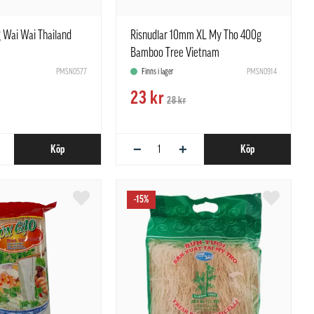
 Wai Wai Thailand
Risnudlar 10mm XL My Tho 400g
Bamboo Tree Vietnam
PMSN0577
Finns i lager
PMSN0914
23 kr
28 kr
−
+
Köp
Köp
-15%