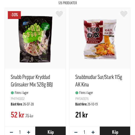
126 PRODUKTER
-30%
Snabb Peppar Kryddad
Snabbnudlar Sur/Stark 115g
Grönsaker Mix 528g BBJ
AK Kina
Yumei Kina
Finns i lager
Finns i lager
PMFM0002
PMSN0076
Bäst före:
26-07-28
Bäst före:
26-10-19
52 kr
21 kr
75 kr
−
+
−
+
Köp
Köp