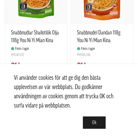
Snabbnudlar Shallotlök Olja
Snabbnudel Dandan 118g
118g You Ni Yi Mian Kina
You Ni Yi Mian Kina
Finns i lager
Finns i lager
PMSN1247
PMSN1248
21 kr
21 kr
23 kr
23 kr
Vi använder cookies för att ge dig den bästa
upplevelsen av vår webbplats. Du godkänner
−
+
−
+
Köp
Köp
användningen av cookies genom att trycka OK och
surfa vidare på webbplatsen.
-10%
-10%
Ok