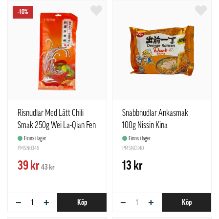
-10%
Risnudlar Med Lätt Chili
Snabbnudlar Ankasmak
Smak 250g Wei La-Qian Fen
100g Nissin Kina
Xi Shi Kina
Finns i lager
Finns i lager
PMSN0346
PMSN0340
39 kr
13 kr
43 kr
−
+
−
+
Köp
Köp