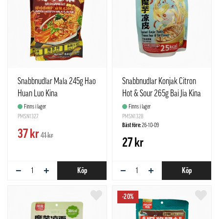
Snabbnudlar Mala 245g Hao
Snabbnudlar Konjak Citron
Huan Luo Kina
Hot & Sour 265g Bai Jia Kina
Finns i lager
Finns i lager
PMSN1327
PMSN1328
Bäst före:
26-10-09
37 kr
41 kr
27 kr
−
+
−
+
Köp
Köp
-20%