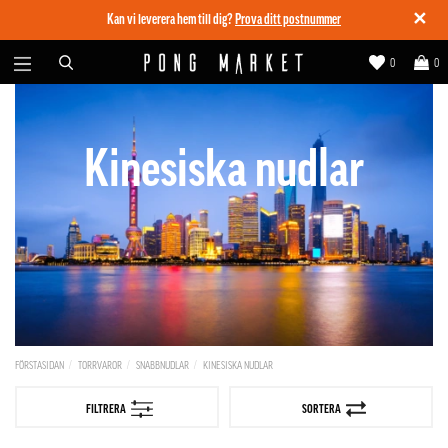
✕
Kan vi leverera hem till dig?
Prova ditt postnummer
0
0
Kinesiska nudlar
FÖRSTASIDAN
TORRVAROR
SNABBNUDLAR
KINESISKA NUDLAR
FILTRERA
SORTERA