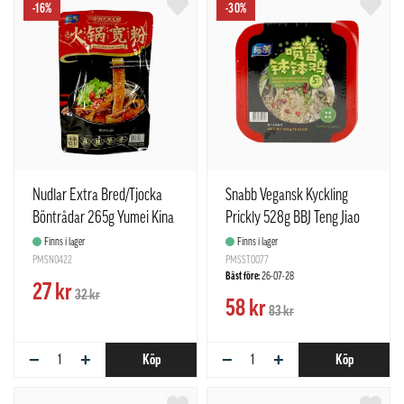
-16%
-30%
Nudlar Extra Bred/Tjocka
Snabb Vegansk Kyckling
Böntrådar 265g Yumei Kina
Prickly 528g BBJ Teng Jiao
Yumei Kina
Finns i lager
Finns i lager
PMSN0422
PMSST0077
Bäst före:
26-07-28
27 kr
32 kr
58 kr
83 kr
−
+
−
+
Köp
Köp