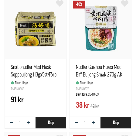
-10%
Snabbnudlar Med Fläsk
Nudlar Guizhou Huaxi Med
Soppbuljong 113gx5st/Förp
Biff Buljong Smak 270g AK
Bai Xiang Kina
Kina
Finns i lager
Finns i lager
PMSN0363
PMSN0378
Bäst före:
26-10-09
91 kr
38 kr
42 kr
−
+
−
+
Köp
Köp