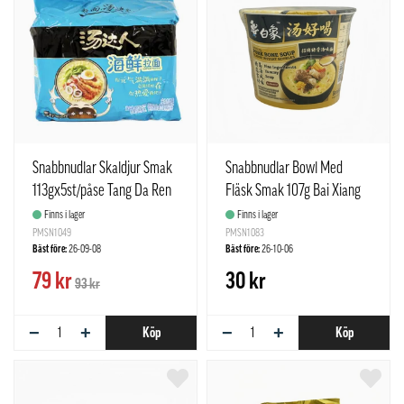
Snabbnudlar Skaldjur Smak
Snabbnudlar Bowl Med
113gx5st/påse Tang Da Ren
Fläsk Smak 107g Bai Xiang
Kina
Kina
Finns i lager
Finns i lager
PMSN1049
PMSN1083
Bäst före:
26-09-08
Bäst före:
26-10-06
79 kr
30 kr
93 kr
−
+
−
+
Köp
Köp