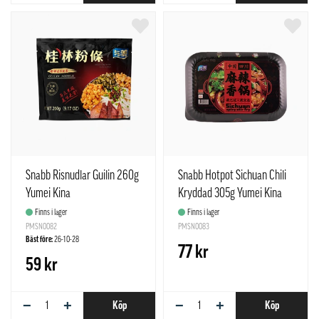
Snabb Risnudlar Guilin 260g
Snabb Hotpot Sichuan Chili
Yumei Kina
Kryddad 305g Yumei Kina
Finns i lager
Finns i lager
PMSN0082
PMSN0083
Bäst före:
26-10-28
77 kr
59 kr
−
+
−
+
Köp
Köp