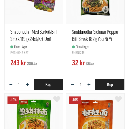
Snabbnudlar Med Surkål/Biff
Snabbnudlar Sichuan Peppar
Smak 119gx24st/Krt Unif
Biff Smak 182g You Ni Yi
100 Kina
Mian Kina
Finns i lager
Finns i lager
PMSN0542-KRT
PMSN1249
243 kr
32 kr
286 kr
36 kr
−
+
−
+
Köp
Köp
-10%
-10%