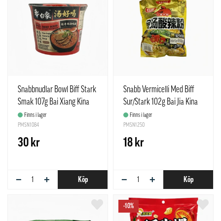
Snabbnudlar Bowl Biff Stark
Snabb Vermicelli Med Biff
Smak 107g Bai Xiang Kina
Sur/Stark 102g Bai Jia Kina
Finns i lager
Finns i lager
PMSN1084
PMSN1250
30 kr
18 kr
−
+
−
+
Köp
Köp
-10%