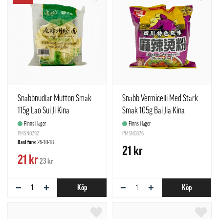
Snabbnudlar Mutton Smak
Snabb Vermicelli Med Stark
115g Lao Sui Ji Kina
Smak 105g Bai Jia Kina
Finns i lager
Finns i lager
PMSN0792
PMSN0876
Bäst före:
26-10-18
21 kr
21 kr
23 kr
−
+
−
+
Köp
Köp