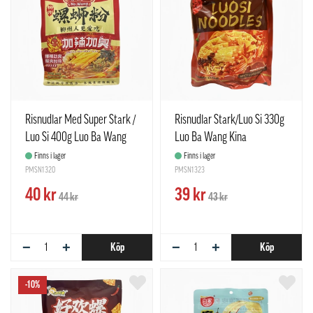
Risnudlar Med Super Stark /
Risnudlar Stark/Luo Si 330g
Luo Si 400g Luo Ba Wang
Luo Ba Wang Kina
Kina
Finns i lager
Finns i lager
PMSN1320
PMSN1323
40 kr
39 kr
44 kr
43 kr
−
+
−
+
Köp
Köp
-10%