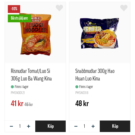
-10%
Bästsjäljare
Risnudlar Tomat/Luo Si
Snabbnudlar 300g Hao
306g Luo Ba Wang Kina
Huan Luo Kina
Finns i lager
Finns i lager
PMSN00121
PMSN0318
41 kr
48 kr
46 kr
−
+
−
+
Köp
Köp