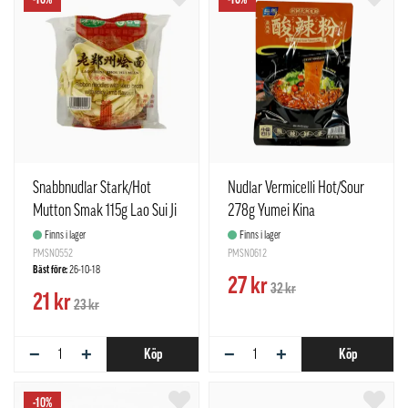
-10%
-16%
Snabbnudlar Stark/Hot
Nudlar Vermicelli Hot/Sour
Mutton Smak 115g Lao Sui Ji
278g Yumei Kina
Kina
Finns i lager
Finns i lager
PMSN0552
PMSN0612
Bäst före:
26-10-18
27 kr
32 kr
21 kr
23 kr
−
+
−
+
Köp
Köp
-10%