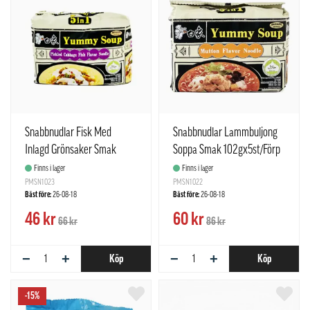
Snabbnudlar Fisk Med
Snabbnudlar Lammbuljong
Inlagd Grönsaker Smak
Soppa Smak 102gx5st/Förp
118gx5st/Förp Bai Xiang
Bai Xiang Kina
Finns i lager
Finns i lager
Kina
PMSN1023
PMSN1022
Bäst före:
26-08-18
Bäst före:
26-08-18
46 kr
60 kr
66 kr
86 kr
−
+
−
+
Köp
Köp
-15%