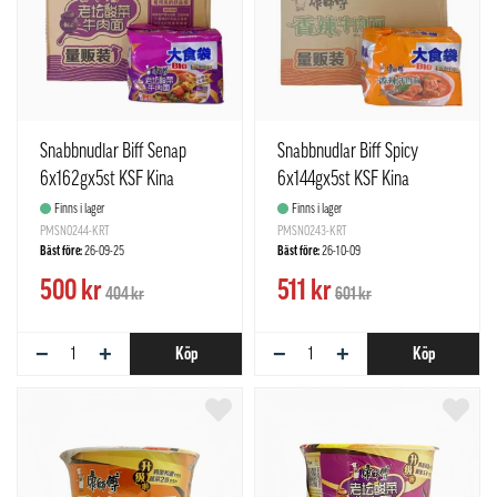
Snabbnudlar Biff Senap
Snabbnudlar Biff Spicy
6x162gx5st KSF Kina
6x144gx5st KSF Kina
Finns i lager
Finns i lager
PMSN0244-KRT
PMSN0243-KRT
Bäst före:
26-09-25
Bäst före:
26-10-09
500 kr
511 kr
404 kr
601 kr
−
+
−
+
Köp
Köp