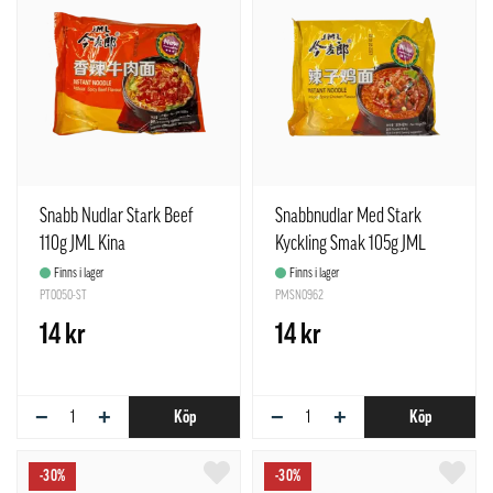
Snabb Nudlar Stark Beef
Snabbnudlar Med Stark
110g JML Kina
Kyckling Smak 105g JML
Kina
Finns i lager
Finns i lager
PT0050-ST
PMSN0962
14 kr
14 kr
−
+
−
+
Köp
Köp
-30%
-30%