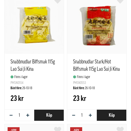
Snabbnudlar Biffsmak 115g
Snabbnudlar Stark/Hot
Lao Sui Ji Kina
Biffsmak 115g Lao Sui Ji Kina
Finns i lager
Finns i lager
PMSN0554
PMSN0553
Bäst före:
26-10-18
Bäst före:
26-10-18
23 kr
23 kr
−
+
−
+
Köp
Köp