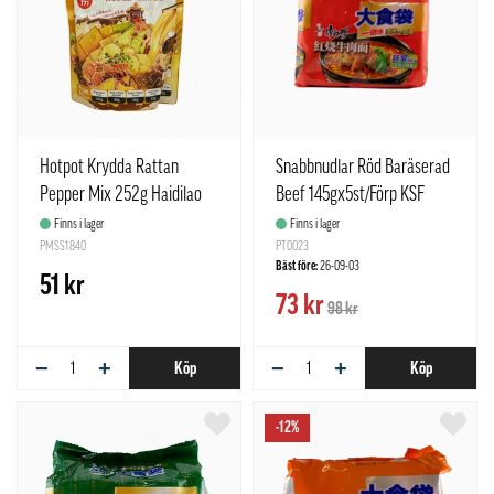
Hotpot Krydda Rattan
Snabbnudlar Röd Baräserad
Pepper Mix 252g Haidilao
Beef 145gx5st/Förp KSF
Kina
Kina
Finns i lager
Finns i lager
PMSS1840
PT0023
Bäst före:
26-09-03
51 kr
73 kr
98 kr
−
+
−
+
Köp
Köp
-12%