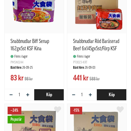
Snabbnudlar Biff Senap
Snabbnudlar Röd Baräserad
162gx5st KSF Kina
Beef 6x145gx5st/Förp KSF
Kina
Finns i lager
Finns i lager
PMSN0244
PT0023-KRT
Bäst före:
26-09-25
Bäst före:
26-09-03
83 kr
441 kr
98 kr
588 kr
−
+
−
+
Köp
Köp
--24%
-15%
Populär