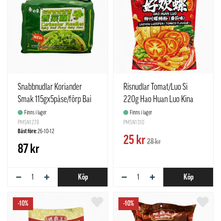
Snabbnudlar Koriander
Risnudlar Tomat/Luo Si
Smak 115gx5påse/förp Bai
220g Hao Huan Luo Kina
Xiang Kina
Finns i lager
Finns i lager
PMSN1278
PMSN1310
Bäst före:
26-10-12
25 kr
28 kr
87 kr
−
+
−
+
Köp
Köp
-10%
-10%