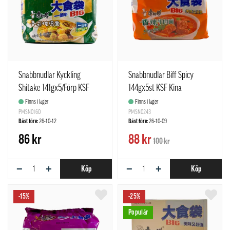
Snabbnudlar Kyckling
Snabbnudlar Biff Spicy
Shitake 141gx5/Förp KSF
144gx5st KSF Kina
Kina
Finns i lager
Finns i lager
PMSN0160
PMSN0243
Bäst före:
26-10-12
Bäst före:
26-10-09
86 kr
88 kr
100 kr
−
+
−
+
Köp
Köp
-15%
-25%
Populär