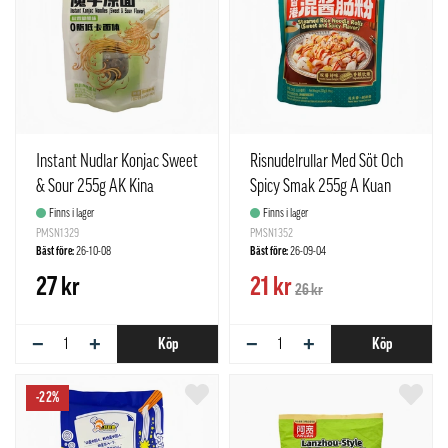
Instant Nudlar Konjac Sweet
Risnudelrullar Med Söt Och
& Sour 255g AK Kina
Spicy Smak 255g A Kuan
Kina
Finns i lager
Finns i lager
PMSN1329
PMSN1352
Bäst före:
26-10-08
Bäst före:
26-09-04
27 kr
21 kr
26 kr
−
+
−
+
Köp
Köp
-22%