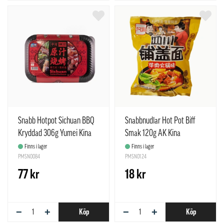
Snabb Hotpot Sichuan BBQ
Snabbnudlar Hot Pot Biff
Kryddad 306g Yumei Kina
Smak 120g AK Kina
Finns i lager
Finns i lager
PMSN0084
PMSN0124
77 kr
18 kr
−
+
−
+
Köp
Köp