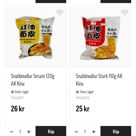
Snabbnudlar Sesam 120g
Snabbnudlar Stark 110g AK
AK Kina
Kina
Finns i lager
Finns i lager
PMSN0077
PMSN0078
26 kr
25 kr
−
+
−
+
Köp
Köp