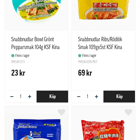
Snabbnudlar Bowl Grönt
Snabbnudlar Ribs/Rödlök
Pepparsmak 104g KSF Kina
Smak 109gx5st KSF Kina
Finns i lager
Finns i lager
PMSN1373
PMSN1030-PKT
23 kr
69 kr
−
+
−
+
Köp
Köp