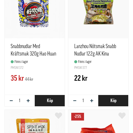
Snabbnudlar Med
Lanzhou Nötsmak Snabb
Kräftsmak 320g Hao Huan
Nudlar 122g AK Kina
Luo Kina
Finns i lager
Finns i lager
PMSN1372
PMSN1377
35 kr
22 kr
44 kr
−
+
−
+
Köp
Köp
-25%