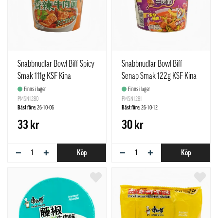
Snabbnudlar Bowl Biff Spicy
Snabbnudlar Bowl Biff
Smak 111g KSF Kina
Senap Smak 122g KSF Kina
Finns i lager
Finns i lager
PMSN1280
PMSN1281
Bäst före:
26-10-06
Bäst före:
26-10-12
33 kr
30 kr
−
+
−
+
Köp
Köp