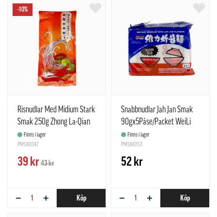
-10%
Risnudlar Med Midium Stark
Snabbnudlar Jah Jan Smak
Smak 250g Zhong La-Qian
90gx5Påse/Packet WeiLi
Fen Xi Shi Kina
TW
Finns i lager
Finns i lager
PMSN0347
PMSN0353
39 kr
52 kr
43 kr
−
+
−
+
Köp
Köp