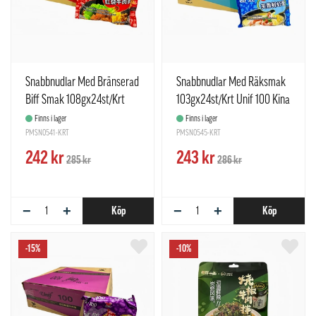
Snabbnudlar Med Bränserad
Snabbnudlar Med Räksmak
Biff Smak 108gx24st/Krt
103gx24st/Krt Unif 100 Kina
Unif 100 Kina
Finns i lager
Finns i lager
PMSN0541-KRT
PMSN0545-KRT
242 kr
243 kr
285 kr
286 kr
−
+
−
+
Köp
Köp
-15%
-10%