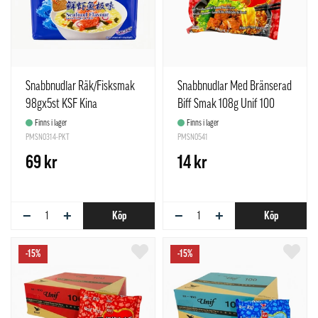
Snabbnudlar Räk/Fisksmak
Snabbnudlar Med Bränserad
98gx5st KSF Kina
Biff Smak 108g Unif 100
Kina
Finns i lager
Finns i lager
PMSN0314-PKT
PMSN0541
69 kr
14 kr
−
+
−
+
Köp
Köp
-15%
-15%