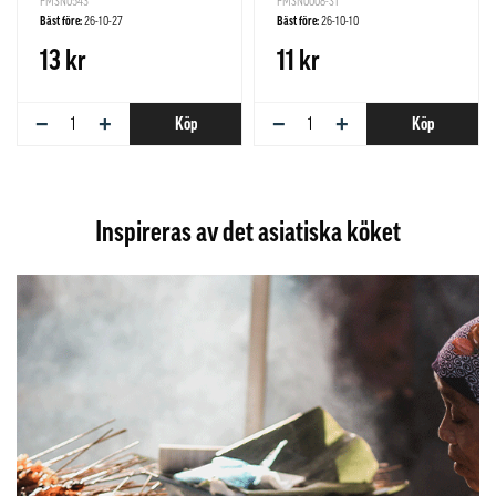
PMSN0543
PMSN0008-ST
Bäst före:
26-10-27
Bäst före:
26-10-10
13 kr
11 kr
−
+
−
+
Köp
Köp
Inspireras av det asiatiska köket