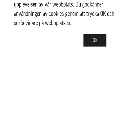
upplevelsen av vår webbplats. Du godkänner
användningen av cookies genom att trycka OK och
surfa vidare på webbplatsen.
Ok
Kontakt
info@pongmarket.se
Svarvarvägen 12
132 38 Saltsjö-Boo
Pong Market AB