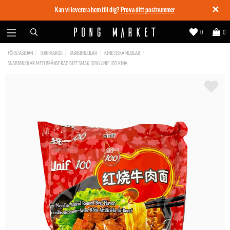
✕
Kan vi leverera hem till dig?
Prova ditt postnummer
0
0
FÖRSTASIDAN
TORRVAROR
SNABBNUDLAR
KINESISKA NUDLAR
SNABBNUDLAR MED BRÄNSERAD BIFF SMAK 108G UNIF 100 KINA