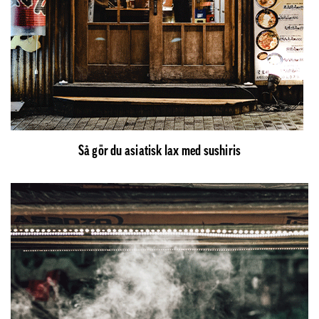
Så gör du asiatisk lax med sushiris