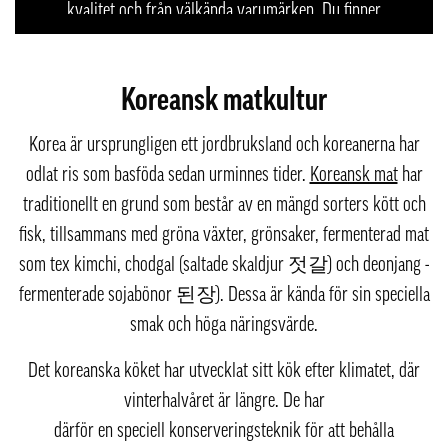
kvalitet och från välkända varumärken. Du finner
även tillbehör, färdigrätter och koreanska snacks i
vårt breda utbud.
Koreansk matkultur
Korea är ursprungligen ett jordbruksland och koreanerna har
odlat ris som basföda sedan urminnes tider.
Koreansk mat
har
traditionellt en grund som består av en mängd sorters kött och
fisk, tillsammans med gröna växter, grönsaker, fermenterad mat
som tex kimchi, chodgal (saltade skaldjur 젓갈) och deonjang -
fermenterade sojabönor 된장). Dessa är kända för sin speciella
smak och höga näringsvärde.
Det koreanska köket har utvecklat sitt kök efter klimatet, där
vinterhalvåret är längre. De har
därför en speciell konserveringsteknik för att behålla