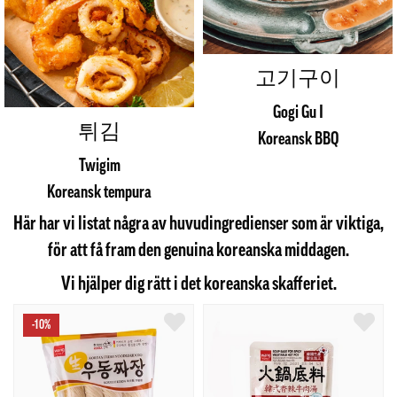
고기구이
Gogi Gu I
튀김
Koreansk BBQ
Twigim
Koreansk tempura
Här har vi listat några av huvudingredienser som är viktiga,
för att få fram den genuina koreanska middagen.
Vi hjälper dig rätt i det koreanska skafferiet.
-10%