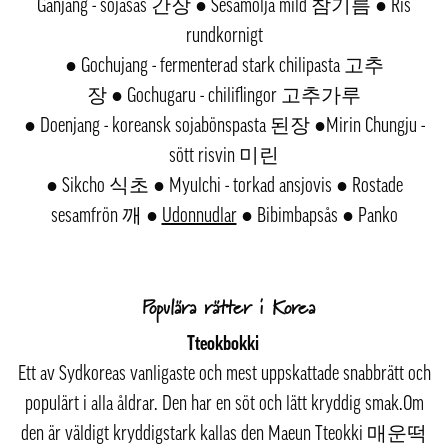
Ganjang - sojasås 간장 ● Sesamolja mild 참기름 ● Ris
rundkornigt
● Gochujang - fermenterad stark chilipasta 고추
장 ● Gochugaru - chiliflingor 고추가루
● Doenjang - koreansk sojabönspasta 된장 ●Mirin Chungju -
sött risvin 미린
● Sikcho 식초 ● Myulchi - torkad ansjovis ● Rostade
sesamfrön 깨 ●
Udonnudlar
● Bibimbapsås ● Panko
Populära rätter i Korea
Tteokbokki
Ett av Sydkoreas vanligaste och mest uppskattade snabbrätt och
populärt i alla åldrar. Den har en söt och lätt kryddig smak.Om
den är väldigt kryddigstark kallas den Maeun Tteokki 매운떡