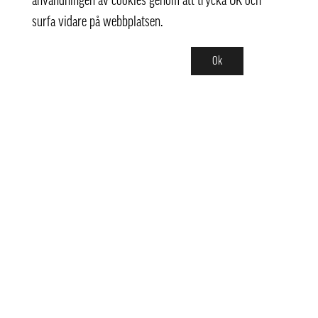
användningen av cookies genom att trycka OK och
surfa vidare på webbplatsen.
Ok
Kontakt
info@pongmarket.se
Svarvarvägen 12
132 38 Saltsjö-Boo
Pong Market AB
Org.nr 559008-7481