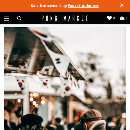
✕
Kan vi leverera hem till dig?
Prova ditt postnummer
0
0