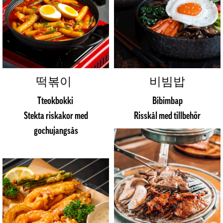
떡볶이
비빔밥
Tteokbokki
Bibimbap
Stekta riskakor med
Risskål med tillbehör
gochujangsås