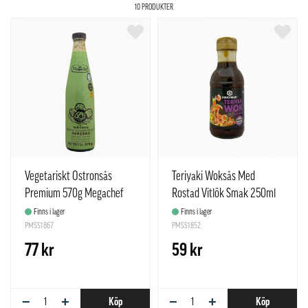
10 PRODUKTER
Vegetariskt Ostronsås
Teriyaki Woksås Med
Premium 570g Megachef
Rostad Vitlök Smak 250ml
Thailand
Kikkoman Japan
Finns i lager
Finns i lager
PMSS1867
PMSS1852
77 kr
59 kr
−
+
−
+
Köp
Köp