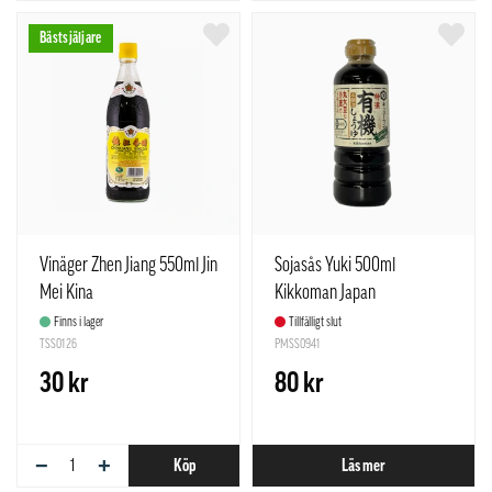
Bästsjäljare
Vinäger Zhen Jiang 550ml Jin
Sojasås Yuki 500ml
Mei Kina
Kikkoman Japan
Finns i lager
Tillfälligt slut
TSS0126
PMSS0941
30 kr
80 kr
−
+
Köp
Läs mer