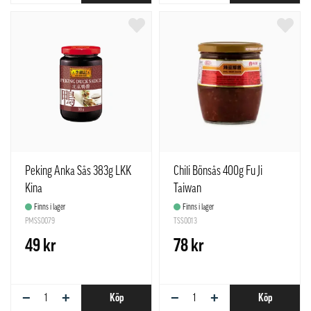
Peking Anka Sås 383g LKK
Chili Bönsås 400g Fu Ji
Kina
Taiwan
Finns i lager
Finns i lager
PMSS0079
TSS0013
49 kr
78 kr
−
+
−
+
Köp
Köp