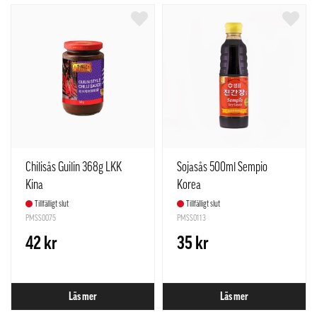
Chilisås Guilin 368g LKK
Sojasås 500ml Sempio
Kina
Korea
Tillfälligt slut
Tillfälligt slut
PMSS0075
PMSS0113
42 kr
35 kr
Läs mer
Läs mer