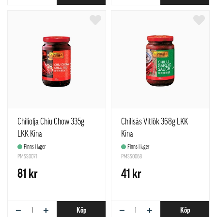
Chiliolja Chiu Chow 335g
Chilisås Vitlök 368g LKK
LKK Kina
Kina
Finns i lager
Finns i lager
PMSS0071
PMSS0068
81 kr
41 kr
−
+
−
+
Köp
Köp