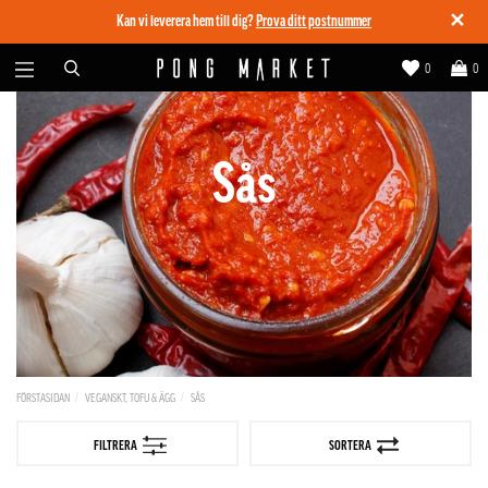
✕
Kan vi leverera hem till dig?
Prova ditt postnummer
0
0
Sås
FÖRSTASIDAN
VEGANSKT, TOFU & ÄGG
SÅS
FILTRERA
SORTERA