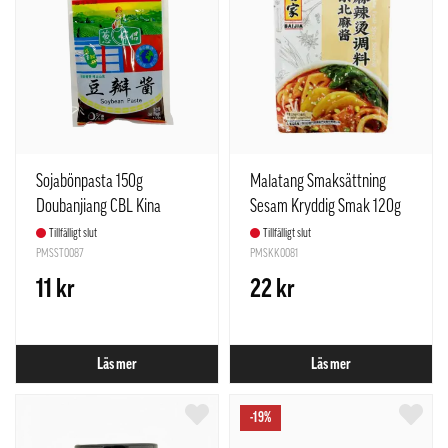
Sojabönpasta 150g
Malatang Smaksättning
Doubanjiang CBL Kina
Sesam Kryddig Smak 120g
Bai Jia Kina
Tillfälligt slut
Tillfälligt slut
PMSST0087
PMSKK0081
11 kr
22 kr
Läs mer
Läs mer
-19%