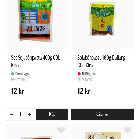
Söt Sojabönpasta 400g CBL
Sojabönpasta 180g Dajiang
Kina
CBL Kina
Finns i lager
Tillfälligt slut
PMSST0615
PMSST0052
12 kr
12 kr
−
+
Köp
Läs mer