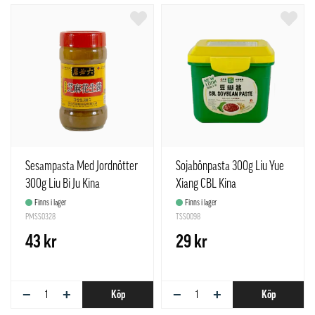
Sesampasta Med Jordnötter
Sojabönpasta 300g Liu Yue
300g Liu Bi Ju Kina
Xiang CBL Kina
Finns i lager
Finns i lager
PMSS0328
TSS0098
43 kr
29 kr
−
+
−
+
Köp
Köp