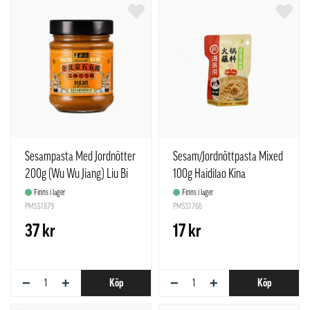
Sesampasta Med Jordnötter
Sesam/Jordnöttpasta Mixed
200g (Wu Wu Jiang) Liu Bi
100g Haidilao Kina
Ju Kina
Finns i lager
Finns i lager
PMSS1879
PMSS1766
37 kr
17 kr
−
+
−
+
Köp
Köp