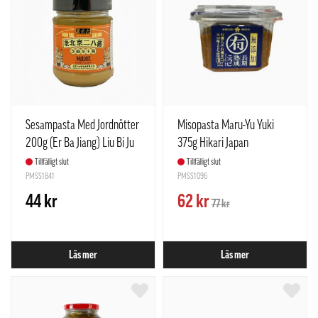
Sesampasta Med Jordnötter
Misopasta Maru-Yu Yuki
200g (Er Ba Jiang) Liu Bi Ju
375g Hikari Japan
Kina
Tillfälligt slut
Tillfälligt slut
PMSS1841
PMSS1096
44 kr
62 kr
77 kr
Läs mer
Läs mer