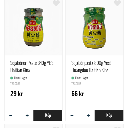
Sojabönor Paste 340g YES!
Sojabönpasta 800g Yes!
Haitian Kina
Huangdou Haitian Kina
Finns i lager
Finns i lager
TSS0087
TSS0153
29 kr
66 kr
−
+
−
+
Köp
Köp