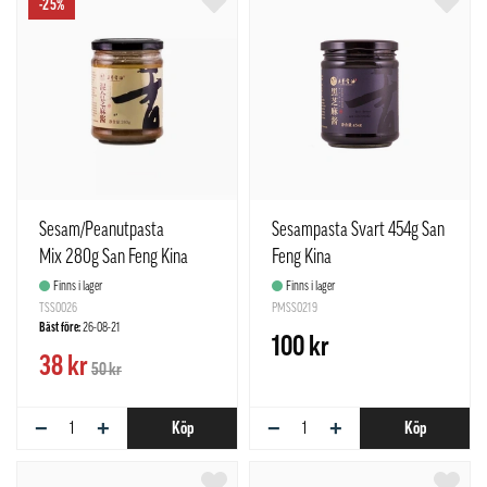
-25%
Sesam/Peanutpasta
Sesampasta Svart 454g San
Mix 280g San Feng Kina
Feng Kina
Finns i lager
Finns i lager
TSS0026
PMSS0219
Bäst före:
26-08-21
100 kr
38 kr
50 kr
−
+
−
+
Köp
Köp