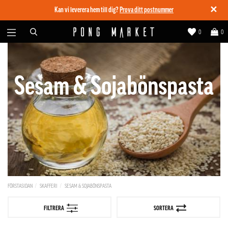
✕
Kan vi leverera hem till dig?
Prova ditt postnummer
0
0
Sesam & Sojabönspasta
FÖRSTASIDAN
SKAFFERI
SESAM & SOJABÖNSPASTA
FILTRERA
SORTERA