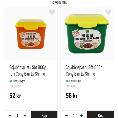
40 PRODUKTER
Sojabönspasta Söt 800g
Sojabönspasta Söt 800g
Juni Cong Ban Lv Shinho
Cong Ban Lv Shinho
Kina
Finns i lager
Finns i lager
PMSS0036
PMSS0006
52 kr
58 kr
−
+
−
+
Köp
Köp