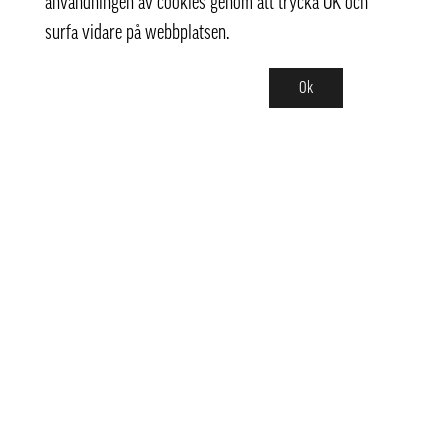
användningen av cookies genom att trycka OK och
surfa vidare på webbplatsen.
Ok
Kontakt
info@pongmarket.se
Svarvarvägen 12
132 38 Saltsjö-Boo
Pong Market AB
Org.nr 559008-7481