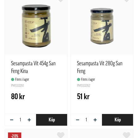
Sesampasta Vit 454g San
Sesampasta Vit 280g San
Feng Kina
Feng
Finns i lager
Finns i lager
PMSS0261
PMSS0262
80 kr
51 kr
−
+
−
+
Köp
Köp
-20%