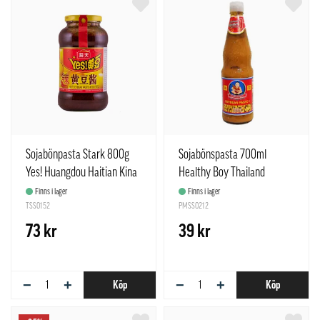
Sojabönpasta Stark 800g
Sojabönspasta 700ml
Yes! Huangdou Haitian Kina
Healthy Boy Thailand
Finns i lager
Finns i lager
TSS0152
PMSS0212
73 kr
39 kr
−
+
−
+
Köp
Köp