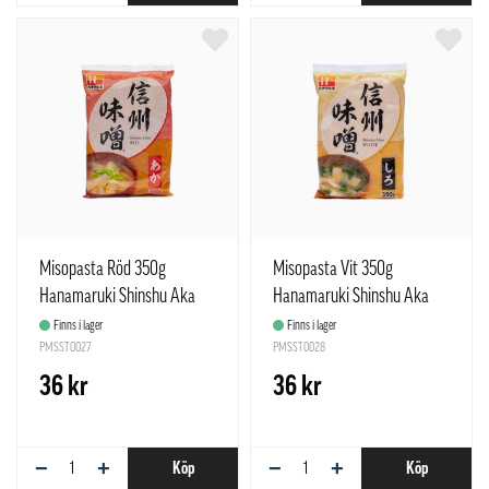
Misopasta Röd 350g
Misopasta Vit 350g
Hanamaruki Shinshu Aka
Hanamaruki Shinshu Aka
Finns i lager
Finns i lager
PMSST0027
PMSST0028
36 kr
36 kr
−
+
−
+
Köp
Köp