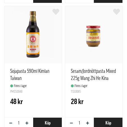
Sojapasta 590ml Kimlan
Sesam/Jordnöttpasta Mixed
Taiwan
225g Wang Zhi He Kina
Finns i lager
Finns i lager
PMSS0048
TSS0085
48 kr
28 kr
−
+
−
+
Köp
Köp