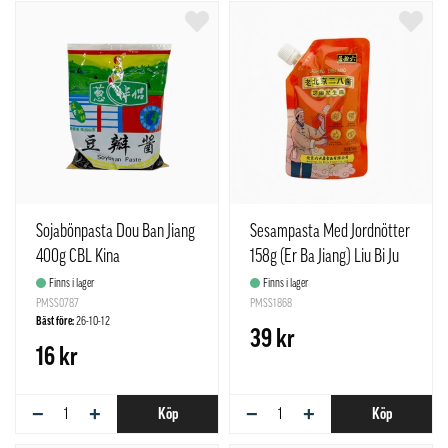
Sojabönpasta Dou Ban Jiang
Sesampasta Med Jordnötter
400g CBL Kina
158g (Er Ba Jiang) Liu Bi Ju
Kina
Finns i lager
Finns i lager
PMSS0787
PMSS1868
Bäst före:
26-10-12
39 kr
16 kr
−
+
−
+
Köp
Köp