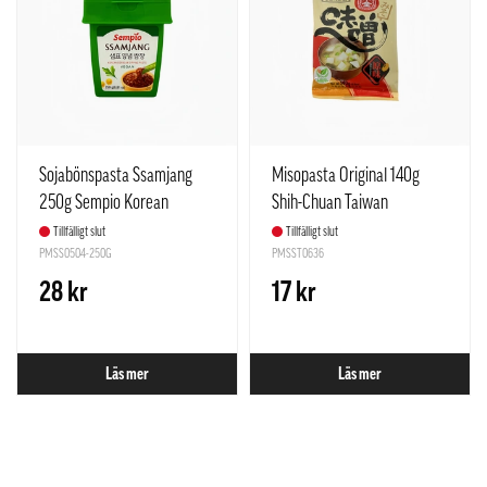
Sojabönspasta Ssamjang
Misopasta Original 140g
250g Sempio Korean
Shih-Chuan Taiwan
Tillfälligt slut
Tillfälligt slut
PMSS0504-250G
PMSST0636
28 kr
17 kr
Läs mer
Läs mer