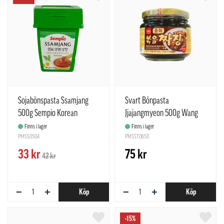
Sojabönspasta Ssamjang
Svart Bönpasta
500g Sempio Korean
Jjajangmyeon 500g Wang
Korean
Finns i lager
Finns i lager
PMSS0504
PMSST0650
33 kr
75 kr
42 kr
−
+
−
+
Köp
Köp
-15%