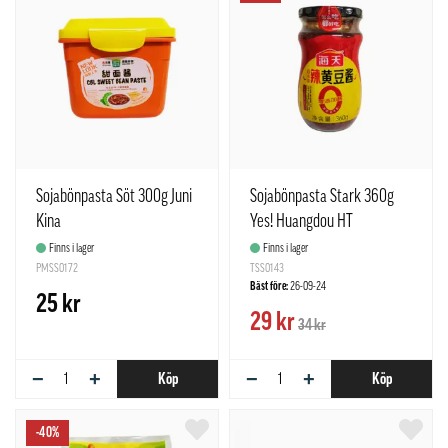
Sojabönpasta Söt 300g Juni
Sojabönpasta Stark 360g
Kina
Yes! Huangdou HT
Finns i lager
Finns i lager
PMSS0172
TSS0143
Bäst före:
26-09-24
25 kr
29 kr
34 kr
−
+
−
+
Köp
Köp
-40%