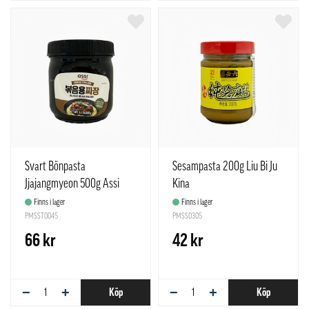
Svart Bönpasta
Sesampasta 200g Liu Bi Ju
Jjajangmyeon 500g Assi
Kina
Korean
Finns i lager
Finns i lager
PMSST0045
PMSS0305
66 kr
42 kr
−
+
−
+
Köp
Köp