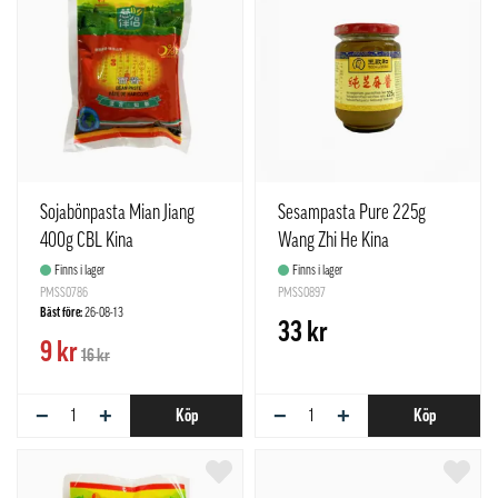
Sojabönpasta Mian Jiang
Sesampasta Pure 225g
400g CBL Kina
Wang Zhi He Kina
Finns i lager
Finns i lager
PMSS0786
PMSS0897
Bäst före:
26-08-13
33 kr
9 kr
16 kr
−
+
−
+
Köp
Köp