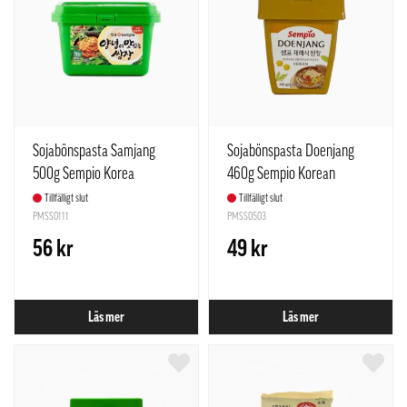
Sojabönspasta Samjang
Sojabönspasta Doenjang
500g Sempio Korea
460g Sempio Korean
Tillfälligt slut
Tillfälligt slut
PMSS0111
PMSS0503
56 kr
49 kr
Läs mer
Läs mer