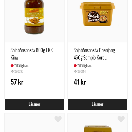
Sojabönspasta 800g LKK
Sojabönspasta Doenjang
Kina
460g Sempio Korea
Tillfälligt slut
Tillfälligt slut
PMSS0090
PMSS0114
57 kr
41 kr
Läs mer
Läs mer