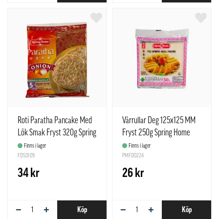
Roti Paratha Pancake Med
Vårrullar Deg 125x125 MM
Lök Smak Fryst 320g Spring
Fryst 250g Spring Home
Home Singapore
Sinapore
Finns i lager
Finns i lager
FDS0109
PMFD0224
34 kr
26 kr
−
+
−
+
Köp
Köp