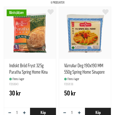
6 PRODUKTER
Bästsjäljare
Indiskt Bröd Fryst 325g
Vårrullar Deg 190x190 MM
Paratha Spring Home Kina
550g Spring Home Sinapore
Finns i lager
Finns i lager
FDS0043
FDS0138
30 kr
50 kr
−
+
−
+
Köp
Köp