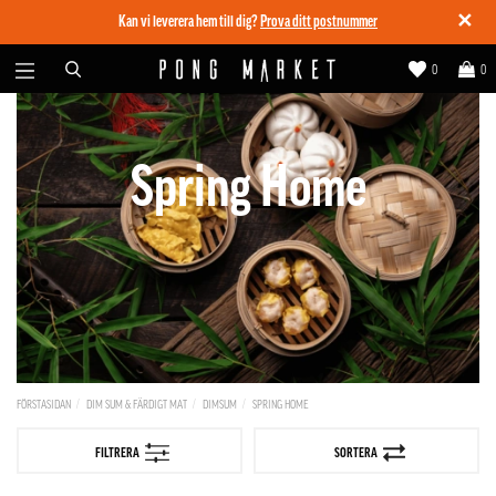
✕
Kan vi leverera hem till dig?
Prova ditt postnummer
0
0
Spring Home
FÖRSTASIDAN
DIM SUM & FÄRDIGT MAT
DIMSUM
SPRING HOME
FILTRERA
SORTERA