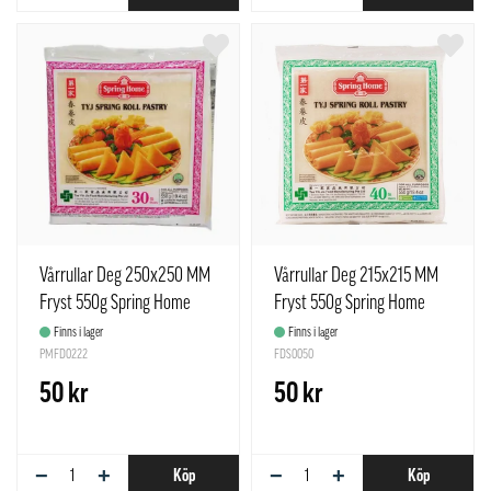
Vårrullar Deg 250x250 MM
Vårrullar Deg 215x215 MM
Fryst 550g Spring Home
Fryst 550g Spring Home
Sinapore
Sinapore
Finns i lager
Finns i lager
PMFD0222
FDS0050
50 kr
50 kr
−
+
−
+
Köp
Köp