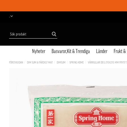
-
Nyheter
Basvaror,Kit & Trendiga
Länder
Frukt &
FÖRSTASIDAN
DIM SUM & FÄRDIGT MAT
DIMSUM
SPRING HOME
VÅRRULLAR DEG 215X215 MM FRYST 