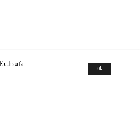
K och surfa
Ok
Sortiment
Nyheter
Basvaror,Kit & Trendiga