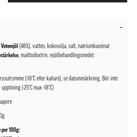
:
Vetemjöl
(48%), vatten, kokosolja, salt, natriumkaseinat
estärkelse
, malttodextrin, mjölbehandlingsmedel:
 frysutrymme (-18°C eller kallare), se datummärkning. Bör inte
r upptining (-25°C max -18°C)
inapore
50g
 per 100g: