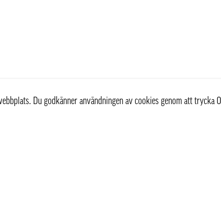
r webbplats. Du godkänner användningen av cookies genom att trycka O
Kundservice
Information
Kontakta oss
Våra leveranssätt
Köpvillkor
Frågor & Svar FAQ