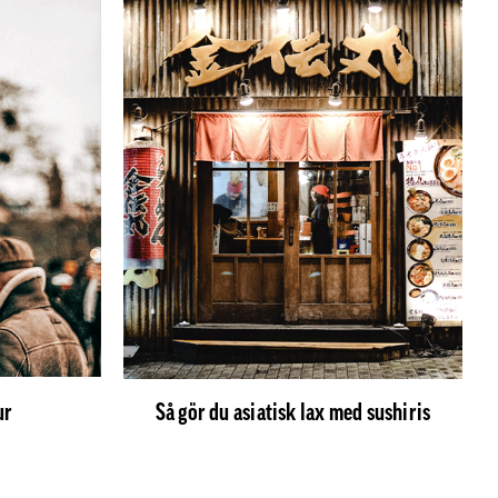
ur
Så gör du asiatisk lax med sushiris