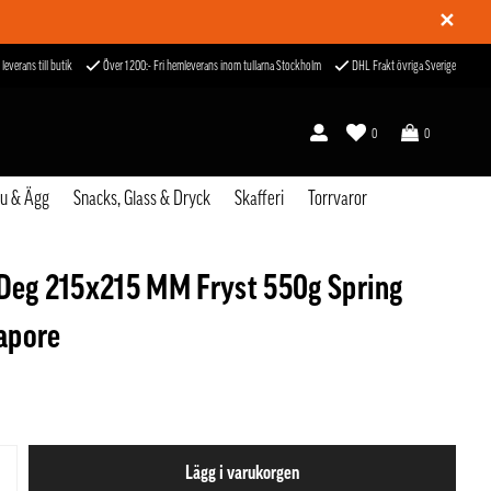
✕
 leverans till butik
Över 1200:- Fri hemleverans inom tullarna Stockholm
DHL Frakt övriga Sverige
0
0
fu & Ägg
Snacks, Glass & Dryck
Skafferi
Torrvaror
 Deg 215x215 MM Fryst 550g Spring
apore
Lägg i varukorgen