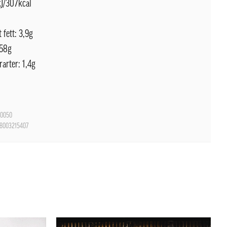
kJ/307kcal
 fett: 3,9g
 58g
rarter: 1,4g
0050
8003215407