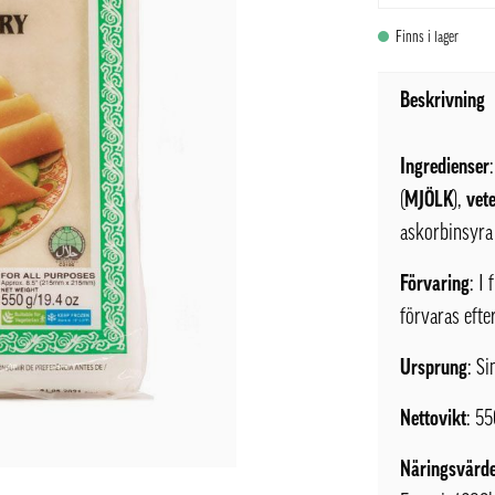
Finns i lager
Beskrivning
Ingredienser
(
MJÖLK
),
vet
askorbinsyra
Förvaring
: I
förvaras efte
Ursprung
: S
Nettovikt
: 5
Näringsvärde