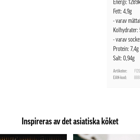
Energi: 1289
Fett: 4,9g
- varav mättat
Kolhydrater:
- varav socke
Protein: 7,4g
Salt: 0,94g
Artikelnr:
FDS
EAN-kod:
888
Inspireras av det asiatiska köket