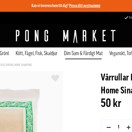
Kan vi leverera hem till dig?
Prova ditt postnummer
Fri
 Grönt
Kött, Fågel, Fisk, Skaldjur
Dim Sum & Färdigt Mat
Veganskt, To
550G SPRING HOME SINAPORE
Vårrullar
Home Sin
50 kr
−
+