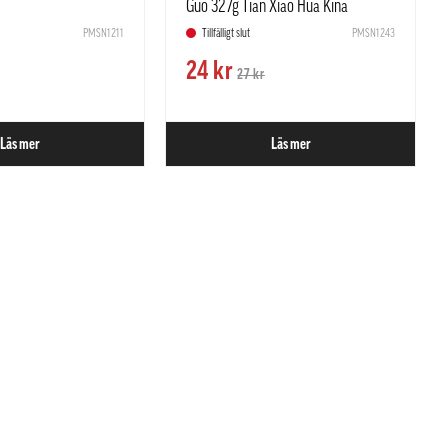
Guo 327g Tian Xiao Hua Kina
PMSN1211
Tillfälligt slut
PMSN1243
24 kr
27 kr
Läs mer
Läs mer