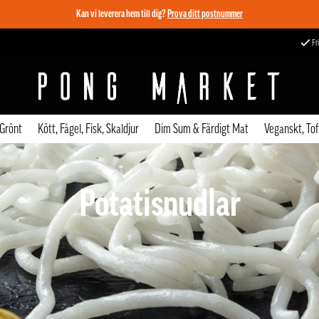
Kan vi leverera hem till dig?
Prova ditt postnummer
Fri
 Grönt
Kött, Fågel, Fisk, Skaldjur
Dim Sum & Färdigt Mat
Veganskt, To
Potatisnudlar