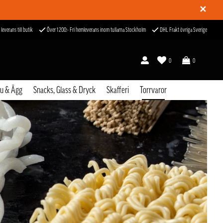
✕
 leverans till butik
Över 1200:- Fri hemleverans inom tullarna Stockholm
DHL Frakt övriga Sverige
0
0
fu & Ägg
Snacks, Glass & Dryck
Skafferi
Torrvaror