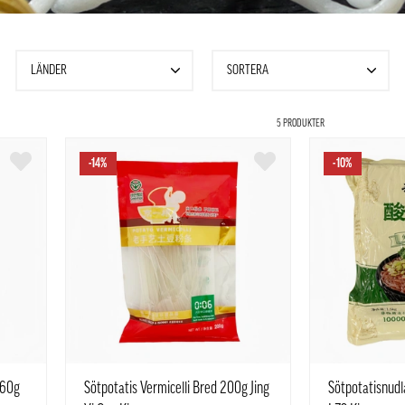
LÄNDER
SORTERA
5 PRODUKTER
-14%
-10%
160g
Sötpotatis Vermicelli Bred 200g Jing
Sötpotatisnudl