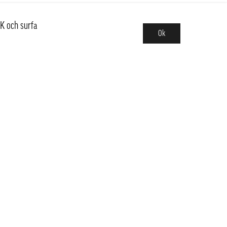
K och surfa
Ok
Sortiment
Nyheter
Basvaror,Kit & Trendiga
och mellersta Sverige
Länder
Frukt & Grönt
Kött, Fågel, Fisk, Skaldjur
dig?
Dim Sum & Färdigt Mat
Veganskt, Tofu & Ägg