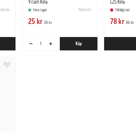
Yi Gen Kina
LZS Kina
SN1344
Finns i lager
PMSN1357
Tillfälligt slut
25 kr
78 kr
29 kr
86 kr
−
+
Köp