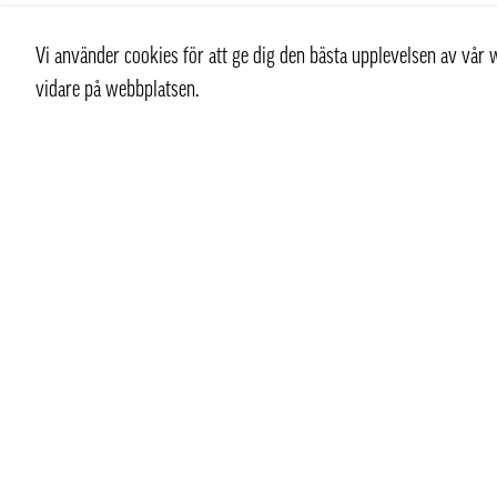
Vi använder cookies för att ge dig den bästa upplevelsen av vå
vidare på webbplatsen.
Kontakt
info@pongmarket.se
Svarvarvägen 12
132 38 Saltsjö-Boo
Pong Market AB
Org.nr 559008-7481