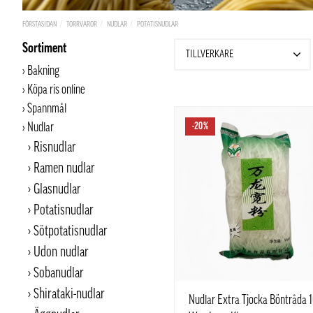
FÖRSTASIDAN
TORRVAROR
NUDLAR
POTATISNUDLAR
Sortiment
TILLVERKARE
Bakning
Köpa ris online
Spannmål
Nudlar
-20%
Risnudlar
Ramen nudlar
Glasnudlar
Potatisnudlar
Sötpotatisnudlar
Udon nudlar
Sobanudlar
Shirataki-nudlar
Nudlar Extra Tjocka Böntråda 