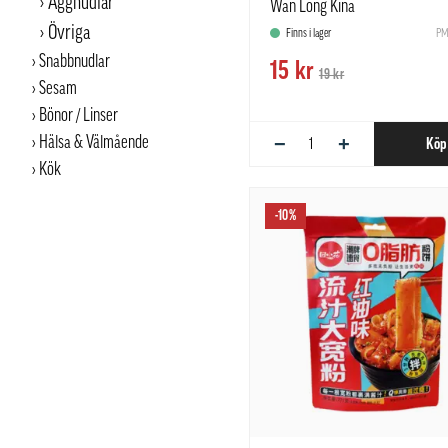
Äggnudlar
Wan Long Kina
Övriga
Finns i lager
PM
Snabbnudlar
15 kr
19 kr
Sesam
Bönor / Linser
−
+
Hälsa & Välmående
Köp
Kök
-10%