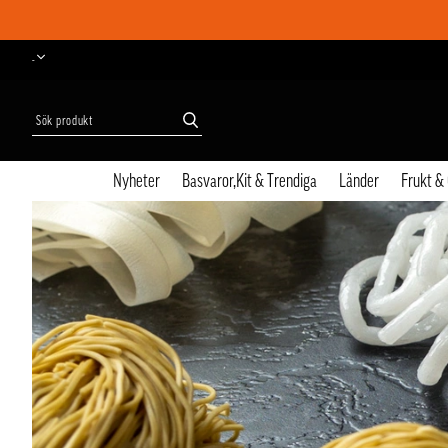
-
Nyheter
Basvaror,Kit & Trendiga
Länder
Frukt &