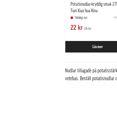
Potatisnudlar-kryddig smak 27
Tian Xiao hua Kina
Tillfälligt slut
PM
22 kr
25 kr
Läs mer
Nudlar tillagade på potatisstärk
vetebas. Beställ potatisnudlar 