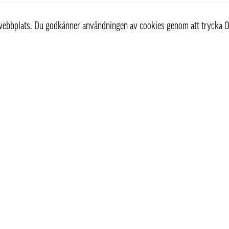
r webbplats. Du godkänner användningen av cookies genom att trycka O
Kundservice
Information
Kontakta oss
Våra leveranssätt
Köpvillkor
Frågor & Svar FAQ
Personuppgiftspolicy
Hemleverans Stockholm 
Recept
Så handlar du
Om oss
Kan vi leverera hem till 