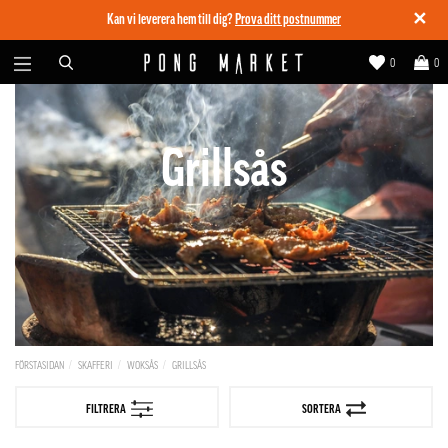
✕
Kan vi leverera hem till dig?
Prova ditt postnummer
0
0
Grillsås
FÖRSTASIDAN
SKAFFERI
WOKSÅS
GRILLSÅS
FILTRERA
SORTERA