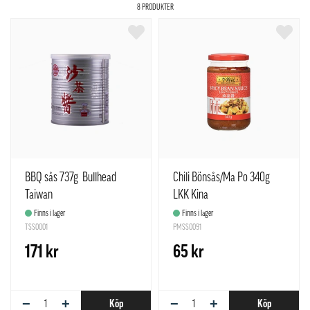
8 PRODUKTER
BBQ sås 737g Bullhead
Chili Bönsås/Ma Po 340g
Taiwan
LKK Kina
Finns i lager
Finns i lager
TSS0001
PMSS0091
171 kr
65 kr
−
+
−
+
Köp
Köp