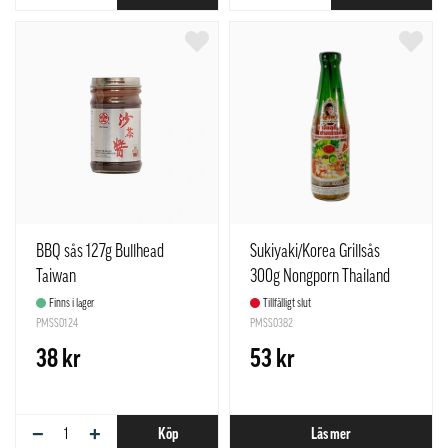
BBQ sås 127g Bullhead
Sukiyaki/Korea Grillsås
Taiwan
300g Nongporn Thailand
Finns i lager
Tillfälligt slut
PMSS0124
PMSS0382
38 kr
53 kr
−
+
Köp
Läs mer