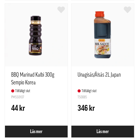
BBQ Marinad Kalbi 300g
Unagisås/Ålsås 2L Japan
Sempio Korea
Tillfälligt slut
Tillfälligt slut
PMSS0107
TS0085
44 kr
346 kr
Läs mer
Läs mer