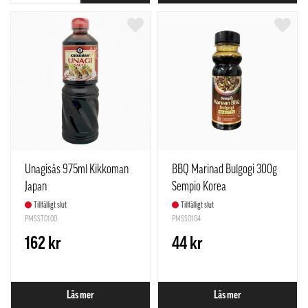
Unagisås 975ml Kikkoman
BBQ Marinad Bulgogi 300g
Japan
Sempio Korea
Tillfälligt slut
Tillfälligt slut
PMSST0100
PMSS0104
162 kr
44 kr
Läs mer
Läs mer