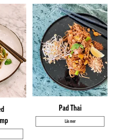
Pad Thai
ed
amp
Läs mer