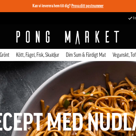
Kan vi leverera hem till dig?
Prova ditt postnummer
Fri
 Grönt
Kött, Fågel, Fisk, Skaldjur
Dim Sum & Färdigt Mat
Veganskt, To
ECEPT MED NUDL