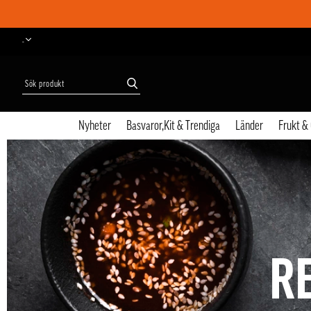
-
Nyheter
Basvaror,Kit & Trendiga
Länder
Frukt &
R