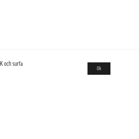
K och surfa
Ok
Sortiment
Nyheter
Basvaror,Kit & Trendiga