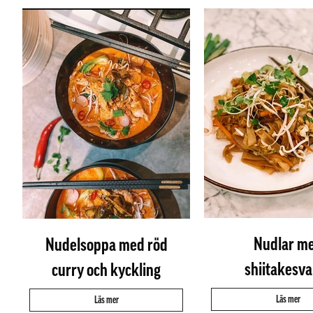
Nudlar m
Nudelsoppa med röd
shiitakesv
curry och kyckling
Läs mer
Läs mer