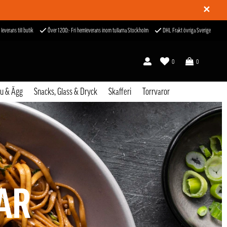
✕
 leverans till butik
Över 1200:- Fri hemleverans inom tullarna Stockholm
DHL Frakt övriga Sverige
0
0
fu & Ägg
Snacks, Glass & Dryck
Skafferi
Torrvaror
AR