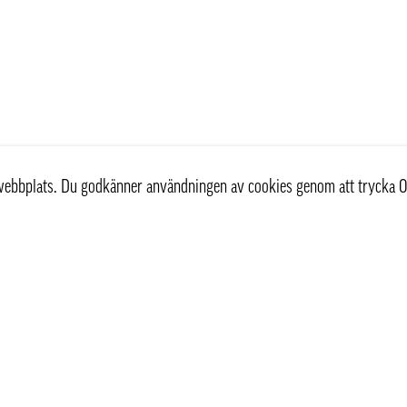
r webbplats. Du godkänner användningen av cookies genom att trycka O
Kundservice
Information
Kontakta oss
Våra leveranssätt
Köpvillkor
Frågor & Svar FAQ