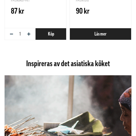
PMSN0401-PKT
PMSN1018
87 kr
90 kr
−
+
Köp
Läs mer
Inspireras av det asiatiska köket