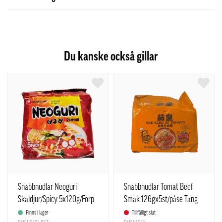
Du kanske också gillar
Snabbnudlar Neoguri
Snabbnudlar Tomat Beef
Skaldjur/Spicy 5x120g/Förp
Smak 126gx5st/påse Tang
Nongshim Korea
Da Ren Kina
Finns i lager
Tillfälligt slut