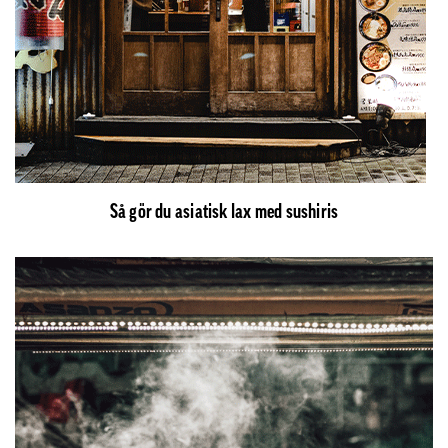
Så gör du asiatisk lax med sushiris