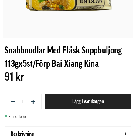
Snabbnudlar Med Fläsk Soppbuljong
113gx5st/Förp Bai Xiang Kina
91 kr
−
+
Lägg i varukorgen
Finns i lager
Beskrivning