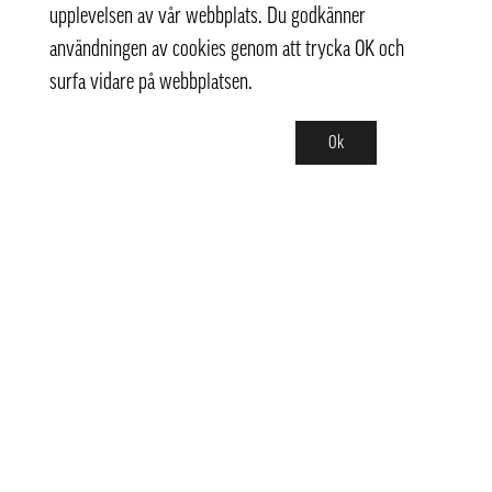
upplevelsen av vår webbplats. Du godkänner
användningen av cookies genom att trycka OK och
surfa vidare på webbplatsen.
Ok
Kontakt
info@pongmarket.se
Svarvarvägen 12
132 38 Saltsjö-Boo
Pong Market AB