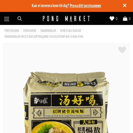
✕
Kan vi leverera hem till dig?
Prova ditt postnummer
0
0
FÖRSTASIDAN
TORRVAROR
SNABBNUDLAR
KINESISKA NUDLAR
SNABBNUDLAR MED FLÄSK SOPPBULJONG 113GX5ST/FÖRP BAI XIANG KINA