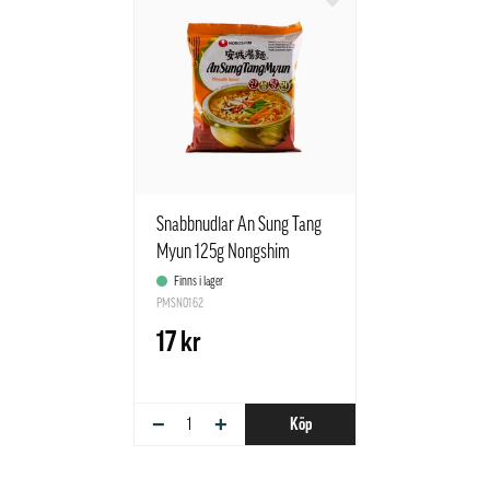
Snabbnudlar An Sung Tang
Myun 125g Nongshim
Korean
Finns i lager
PMSN0162
17 kr
−
+
Köp