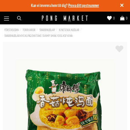
✕
Kan vi leverera hem till dig?
Prova ditt postnummer
0
0
FÖRSTASIDAN
TORRVAROR
SNABBNUDLAR
KINESISKA NUDLAR
SNABBNUDLAR KYCKLING/SHIITAKE SVAMP SMAK 100G KSF KINA