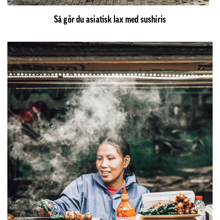
Så gör du asiatisk lax med sushiris