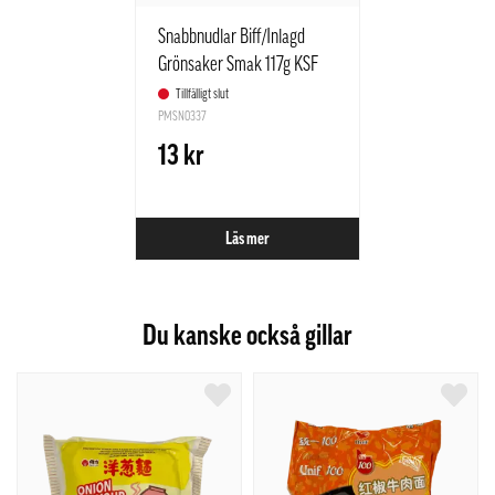
Snabbnudlar Biff/Inlagd
Grönsaker Smak 117g KSF
Kina
Tillfälligt slut
PMSN0337
13 kr
Läs mer
Du kanske också gillar