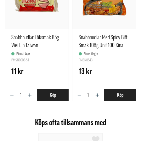
Snabbnudlar Löksmak 85g
Snabbnudlar Med Spicy Biff
Wei Lih Taiwan
Smak 108g Unif 100 Kina
Finns i lager
Finns i lager
PMSN0008-ST
PMSN0543
11 kr
13 kr
−
+
−
+
Köp
Köp
Köps ofta tillsammans med