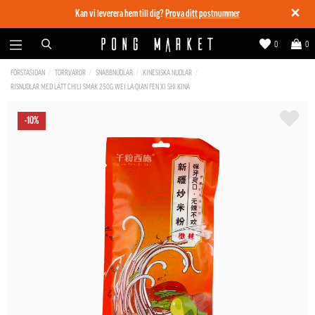
✕
Kan vi leverera hem till dig?
Prova ditt postnummer
0
0
FÖRSTASIDAN
TORRVAROR
SNABBNUDLAR
KINESISKA NUDLAR
RISNUDLAR MED LÄTT CHILI SMAK 250G WEI LA-QIAN FEN XI SHI KINA
-10%