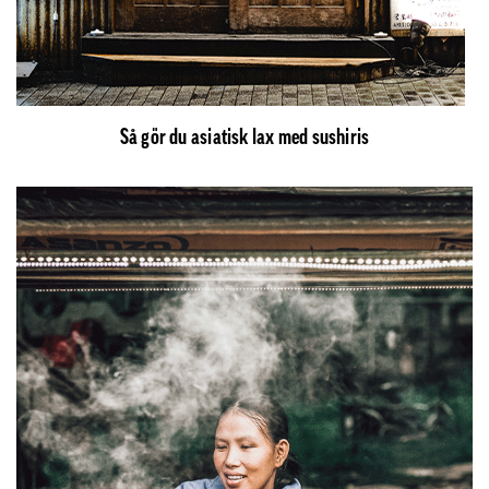
Så gör du asiatisk lax med sushiris