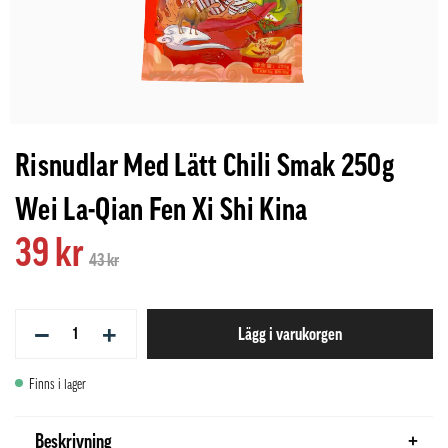
Risnudlar Med Lätt Chili Smak 250g
Wei La-Qian Fen Xi Shi Kina
39 kr
43 kr
−
+
Lägg i varukorgen
Finns i lager
Beskrivning