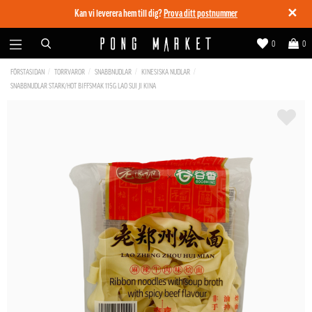
✕
Kan vi leverera hem till dig?
Prova ditt postnummer
0
0
FÖRSTASIDAN
TORRVAROR
SNABBNUDLAR
KINESISKA NUDLAR
SNABBNUDLAR STARK/HOT BIFFSMAK 115G LAO SUI JI KINA