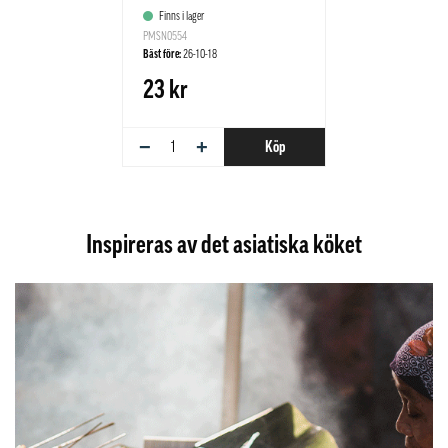
Finns i lager
PMSN0554
Bäst före:
26-10-18
23 kr
−
+
Köp
Inspireras av det asiatiska köket