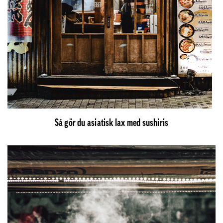
Så gör du asiatisk lax med sushiris