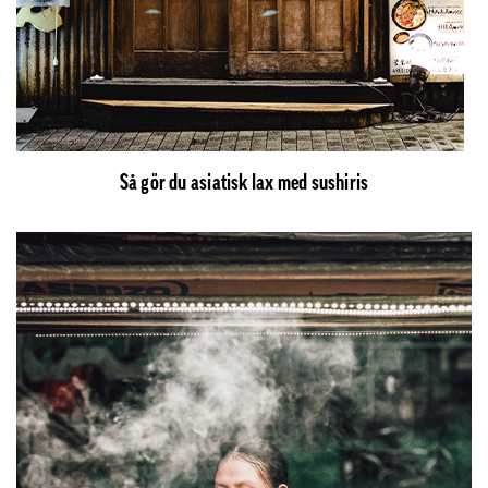
Så gör du asiatisk lax med sushiris