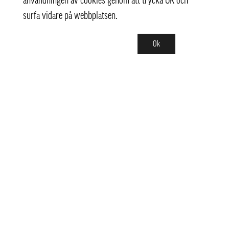
användningen av cookies genom att trycka OK och
surfa vidare på webbplatsen.
Ok
Kontakt
info@pongmarket.se
Svarvarvägen 12
132 38 Saltsjö-Boo
Pong Market AB
Org.nr 559008-7481