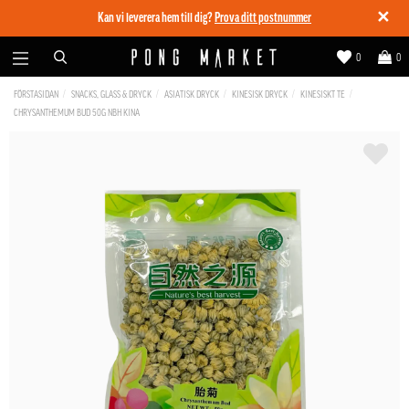
✕
Kan vi leverera hem till dig?
Prova ditt postnummer
0
0
FÖRSTASIDAN
SNACKS, GLASS & DRYCK
ASIATISK DRYCK
KINESISK DRYCK
KINESISKT TE
CHRYSANTHEMUM BUD 50G NBH KINA