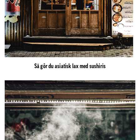
Så gör du asiatisk lax med sushiris