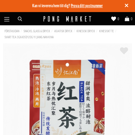
✕
Kan vi leverera hem till dig?
Prova ditt postnummer
0
0
FÖRSTASIDAN
SNACKS, GLASS & DRYCK
ASIATISK DRYCK
KINESISK DRYCK
KINESISKT TE
SVART TEA 3GX40ST/120G YI JIANG NAN KINA