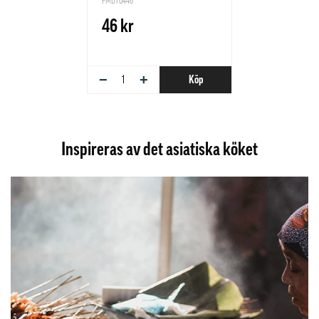
PMDT0446
46 kr
−
+
Köp
Inspireras av det asiatiska köket