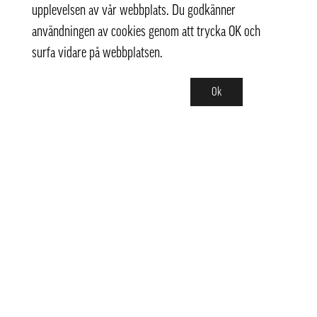
upplevelsen av vår webbplats. Du godkänner
användningen av cookies genom att trycka OK och
surfa vidare på webbplatsen.
Ok
Kontakt
info@pongmarket.se
Svarvarvägen 12
132 38 Saltsjö-Boo
Pong Market AB