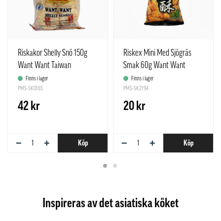
Riskakor Shelly Snö 150g
Riskex Mini Med Sjögräs
Want Want Taiwan
Smak 60g Want Want
Taiwan
Finns i lager
Finns i lager
PMS-SK0165
PMS-SK2194
42 kr
20 kr
−
+
−
+
Köp
Köp
Inspireras av det asiatiska köket