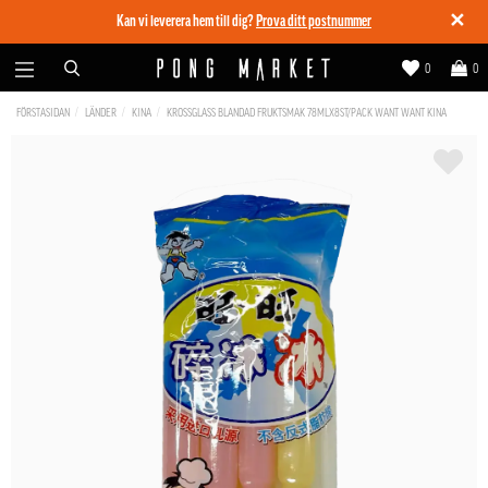
✕
Kan vi leverera hem till dig?
Prova ditt postnummer
0
0
FÖRSTASIDAN
LÄNDER
KINA
KROSSGLASS BLANDAD FRUKTSMAK 78MLX8ST/PACK WANT WANT KINA