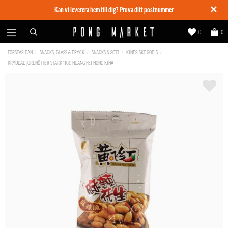
✕
Kan vi leverera hem till dig?
Prova ditt postnummer
0
0
FÖRSTASIDAN
SNACKS, GLASS & DRYCK
SNACKS & SÖTT
KINESISKT GODIS
KRYDDAD JORDNÖTTER STARK 110G HUANG FEI HONG KINA