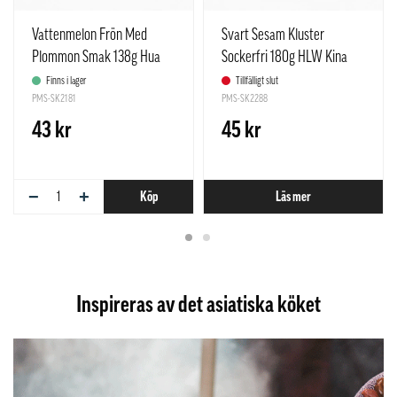
Vattenmelon Frön Med
Svart Sesam Kluster
Plommon Smak 138g Hua
Sockerfri 180g HLW Kina
Wei Heng Kina
Finns i lager
Tillfälligt slut
PMS-SK2181
PMS-SK2288
43 kr
45 kr
−
+
Köp
Läs mer
Inspireras av det asiatiska köket