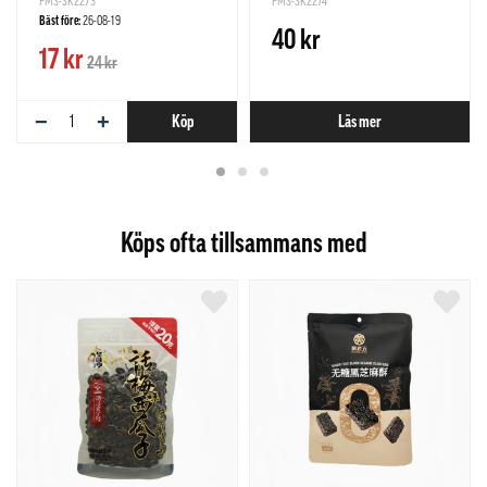
PMS-SK2273
PMS-SK2274
Bäst före:
26-08-19
40 kr
17 kr
24 kr
−
+
Köp
Läs mer
Köps ofta tillsammans med