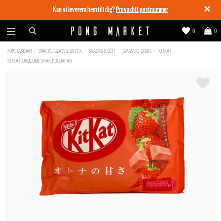
✕
Kan vi leverera hem till dig?
Prova ditt postnummer
0
0
FÖRSTASIDAN
SNACKS, GLASS & DRYCK
SNACKS & SÖTT
JAPANSKT GODIS
KITKAT
KITKAT JORDGUBB SMAK 113G JAPAN