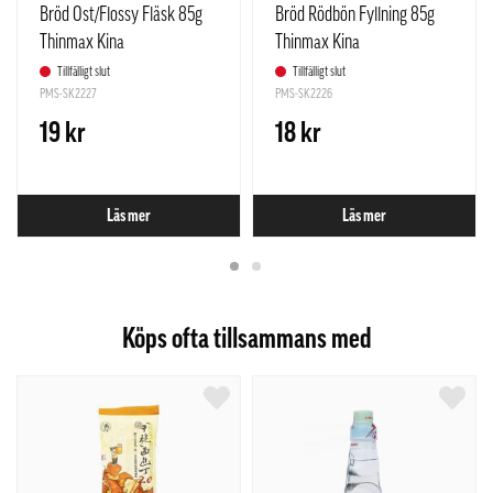
Bröd Ost/Flossy Fläsk 85g
Bröd Rödbön Fyllning 85g
Thinmax Kina
Thinmax Kina
Tillfälligt slut
Tillfälligt slut
PMS-SK2227
PMS-SK2226
19 kr
18 kr
Läs mer
Läs mer
Köps ofta tillsammans med