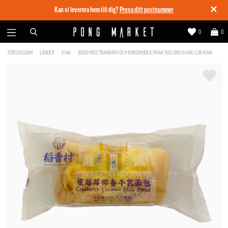
✕
Kan vi leverera hem till dig?
Prova ditt postnummer
0
0
FÖRSTASIDAN
LÄNDER
KINA
BRÖD MED TRANBÄRS OCH KOKOSMJÖLK SMAK 90G DAO XIANG CUN KINA