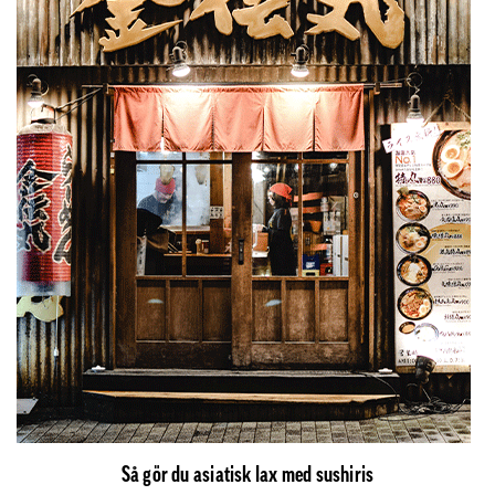
Så gör du asiatisk lax med sushiris