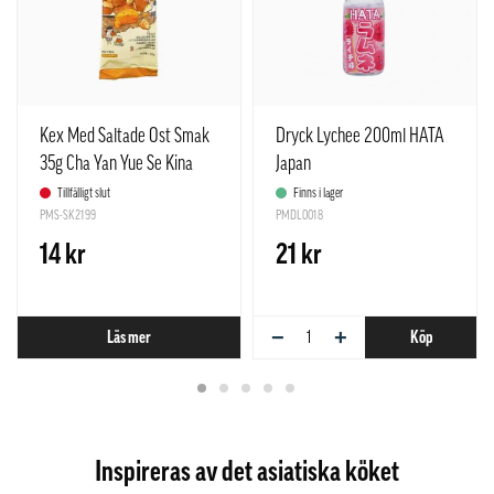
Kex Med Saltade Ost Smak
Dryck Lychee 200ml HATA
35g Cha Yan Yue Se Kina
Japan
Tillfälligt slut
Finns i lager
PMS-SK2199
PMDL0018
14 kr
21 kr
−
+
Läs mer
Köp
Inspireras av det asiatiska köket