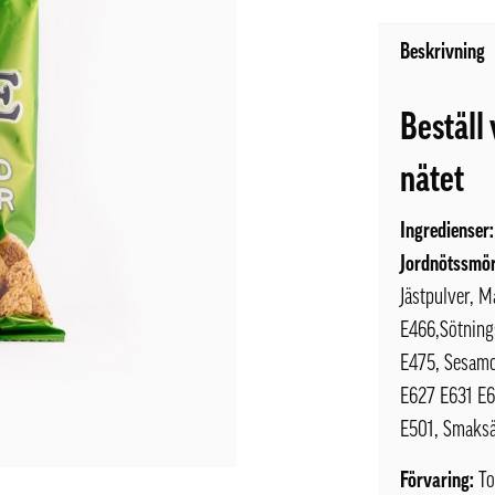
Beskrivning
Beställ
nätet
Ingredienser:
Jordnötssmö
Jästpulver, M
E466,Sötning
E475, Sesamo
E627 E631 E6
E501, Smaksä
Förvaring:
To