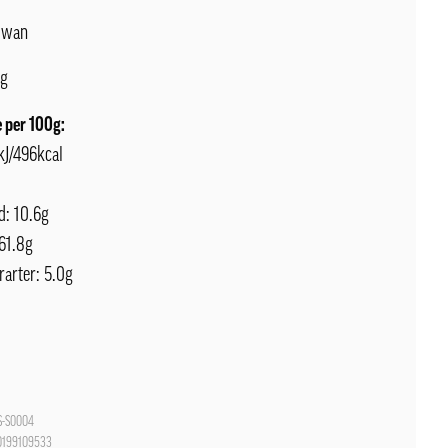
iwan
g
 per 100g:
kJ/496kcal
ad: 10.6g
 61.8g
rarter: 5.0g
-S0004
0199109533