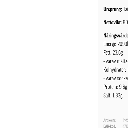
Ursprung:
Ta
Nettovikt:
80
Näringsvärde
Energi: 2090
Fett: 23.6g
- varav mätt
Kolhydrater:
- varav socke
Protein: 9.6g
Salt: 1.83g
Artikelnr:
PMS
EAN-kod:
471