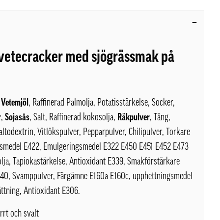
 vetecracker med sjögrässmak på
 Vetemjöl
, Raffinerad Palmolja, Potatisstärkelse, Socker,
r
,
Sojasås
, Salt, Raffinerad kokosolja,
Räkpulver
, Tång,
altodextrin, Vitlökspulver, Pepparpulver, Chilipulver, Torkare
smedel E422, Emulgeringsmedel E322 E450 E451 E452 E473
lja, Tapiokastärkelse, Antioxidant E339, Smakförstärkare
40, Svamppulver, Färgämne E160a E160c, upphettningsmedel
ttning, Antioxidant E306.
rrt och svalt