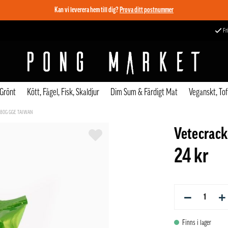
Kan vi leverera hem till dig?
Prova ditt postnummer
Fri
 Grönt
Kött, Fågel, Fisk, Skaldjur
Dim Sum & Färdigt Mat
Veganskt, To
 80G GGE TAIWAN
Vetecrack
24 kr
−
+
Finns i lager