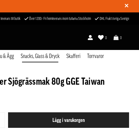
✕
 leverans till butik
Över 1200:- Fri hemleverans inom tullarna Stockholm
DHL Frakt övriga Sverige
0
0
fu & Ägg
Snacks, Glass & Dryck
Skafferi
Torrvaror
er Sjögrässmak 80g GGE Taiwan
Lägg i varukorgen