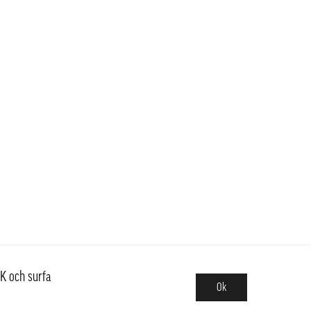
K och surfa
Ok