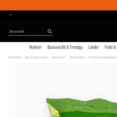
-
Nyheter
Basvaror,Kit & Trendiga
Länder
Frukt &
FÖRSTASIDAN
SNACKS, GLASS & DRYCK
SNACKS & SÖTT
TAIWAN-SNACKS
VETECRACKER SJÖGRÄSSMAK