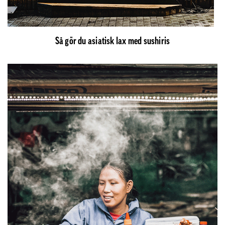
Så gör du asiatisk lax med sushiris