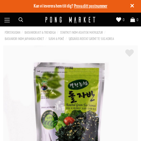
✕
Kan vi leverera hem till dig?
Prova ditt postnummer
0
0
FÖRSTASIDAN
BASVAROR,KIT & TRENDIGA
STARTKIT INOM ASIATISK MATKULTUR
BASVAROR INOM JAPANSKA KÖKET
SUSHI & POKÉ
SJÖGRÄSS ROSTAT GRÖNT TE 50G KOREA