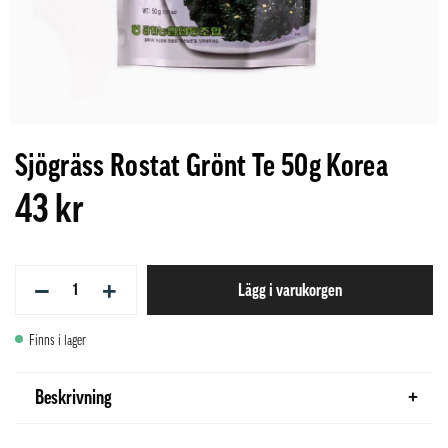
Sjögräss Rostat Grönt Te 50g Korea
43 kr
−
+
Lägg i varukorgen
Finns i lager
Beskrivning