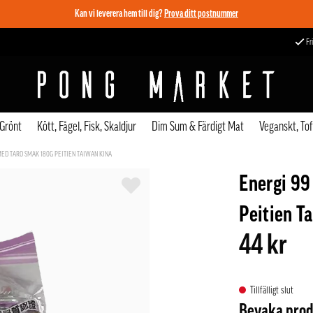
Kan vi leverera hem till dig?
Prova ditt postnummer
Fri
 Grönt
Kött, Fågel, Fisk, Skaldjur
Dim Sum & Färdigt Mat
Veganskt, To
MED TARO SMAK 180G PEITIEN TAIWAN KINA
Energi 99
Peitien T
44 kr
Tillfälligt slut
Bevaka pro