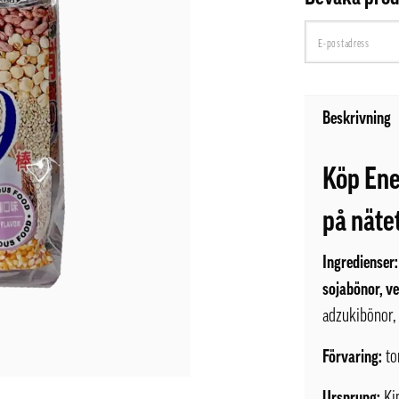
Beskrivning
Köp Ene
på näte
Ingredienser:
sojabönor, ve
adzukibönor,
Förvaring:
to
Ursprung:
Ki