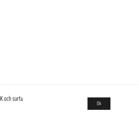
K och surfa
Ok