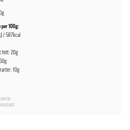
0g
 per 100g:
J / 587kcal
t fett: 20g
 50g
rarter: 10g
-SK1316
1162821803