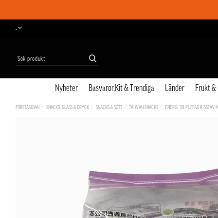
-
Nyheter
Basvaror,Kit & Trendiga
Länder
Frukt &
FÖRSTASIDAN
SNACKS, GLASS & DRYCK
SNACKS & SÖTT
TAIWAN-SNACKS
ENERGI 99 PUFFAD RISSTAV 