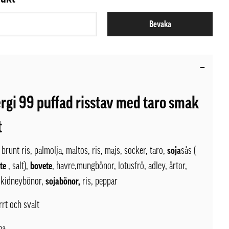
Bevaka
rgi 99 puffad risstav med taro smak
t
brunt ris, palmolja, maltos, ris, majs, socker, taro,
soja
sås (
te
, salt),
bovete
, havre,mungbönor, lotusfrö, adley, ärtor,
 kidneybönor,
sojabönor,
ris, peppar
rrt och svalt
na