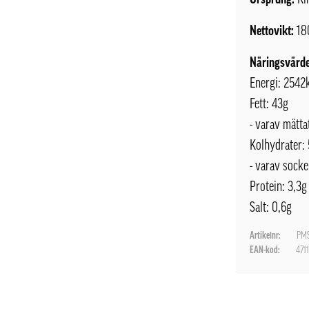
Nettovikt:
18
Näringsvärde
Energi: 2542k
Fett: 43g
- varav mätta
Kolhydrater:
- varav socke
Protein: 3,3g
Salt: 0,6g
Artikelnr:
PMS
EAN-kod:
471