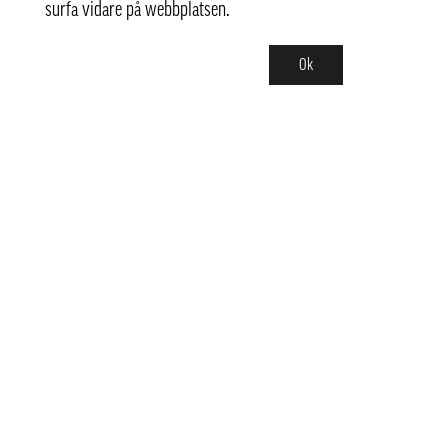
surfa vidare på webbplatsen.
Ok
Kontakt
info@pongmarket.se
Svarvarvägen 12
132 38 Saltsjö-Boo
Pong Market AB
Org.nr 559008-7481