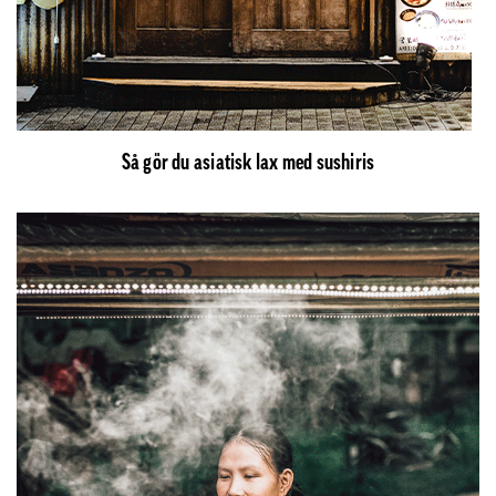
Så gör du asiatisk lax med sushiris