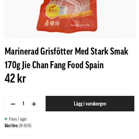
Marinerad Grisfötter Med Stark Smak
170g Jie Chan Fang Food Spain
42 kr
−
+
Lägg i varukorgen
Finns i lager
Bäst före:
26-10-05