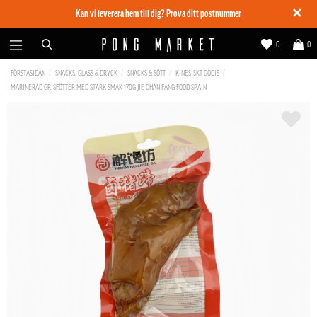
✕
Kan vi leverera hem till dig?
Prova ditt postnummer
0
0
FÖRSTASIDAN
SNACKS, GLASS & DRYCK
SNACKS & SÖTT
KINESISKT GODIS
MARINERAD GRISFÖTTER MED STARK SMAK 170G JIE CHAN FANG FOOD SPAIN