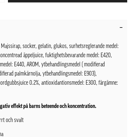
Majssirap, socker, gelatin, glukos, surhetsreglerande medel:
koncentread äppeljuice, fuktighetsbevarande medel: E420,
smedel: E440, AROM, ytbehandlingsmedel ( modifierad
difierad palmkärnolja, ytbehandlingsmedel: E903),
jordgubbsjuice 0.2%, antioxidantionsmedel: E300, färgämne:
gativ effekt på barns beteende och koncentration.
rrt och svalt
na