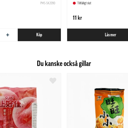
PMS-SK2090
Tillfälligt slut
11 kr
+
Köp
Läs mer
Du kanske också gillar