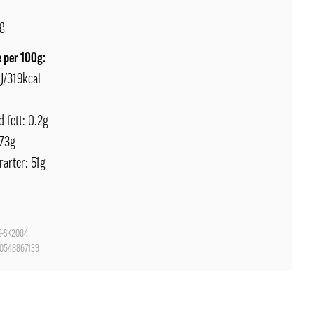
g
 per 100g:
J/319kcal
d fett: 0.2g
 73g
rarter: 51g
-SK2084
0548867139