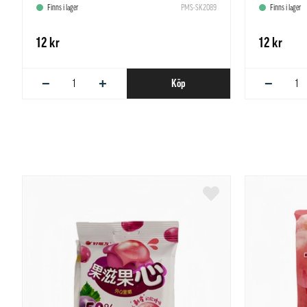
Finns i lager
PMS-SK2089
Finns i lager
12 kr
12 kr
−
+
−
Köp