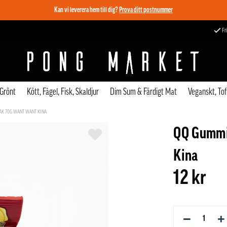
Kan vi leverera hem till dig?
Prova ditt postnummer
Fri
 Grönt
Kött, Fågel, Fisk, Skaldjur
Dim Sum & Färdigt Mat
Veganskt, To
AK 70G WANT WANT KINA
QQ Gummi
Kina
12 kr
−
+