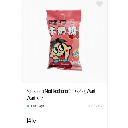
Mjölkgodis Med Rödbönor Smak 42g Want
Want Kina
Finns i lager
PMS-SK2323
14 kr