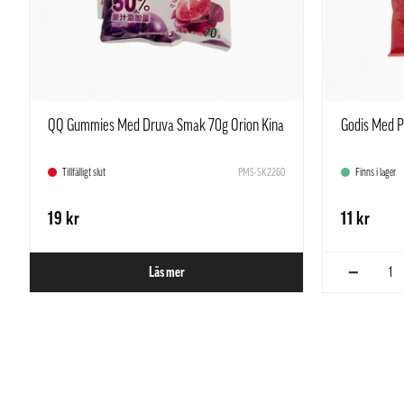
QQ Gummies Med Druva Smak 70g Orion Kina
Godis Med P
Tillfälligt slut
PMS-SK2260
Finns i lager
19 kr
11 kr
−
Läs mer