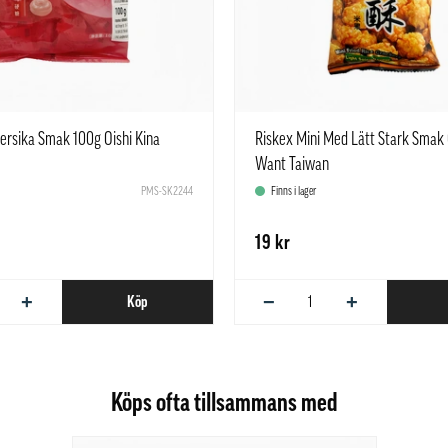
ersika Smak 100g Oishi Kina
Riskex Mini Med Lätt Stark Smak
Want Taiwan
PMS-SK2244
Finns i lager
19 kr
+
−
+
Köp
Köps ofta tillsammans med