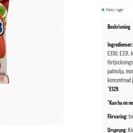
Finns i lager
Beskrivning
Ingredienser:
E330; E331, 
förtjockning
palmolja, mo
koncentread 
*
E129
.
*Kan ha en ne
Förvaring:
to
Ursprung:
Ki