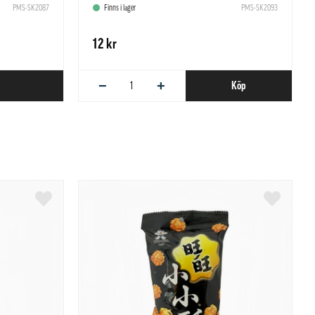
PMS-SK2087
Finns i lager
PMS-SK2093
12 kr
−
+
Köp