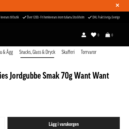
✕
 leverans till butik
Över 1200:- Fri hemleverans inom tullarna Stockholm
DHL Frakt övriga Sverige
0
0
fu & Ägg
Snacks, Glass & Dryck
Skafferi
Torrvaror
es Jordgubbe Smak 70g Want Want
Lägg i varukorgen