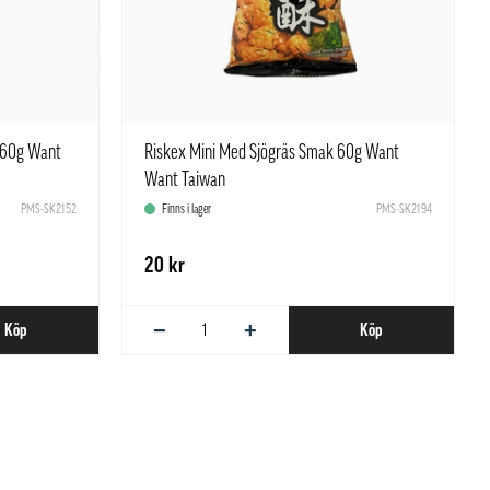
 60g Want
Riskex Mini Med Sjögräs Smak 60g Want
Want Taiwan
PMS-SK2152
Finns i lager
PMS-SK2194
20 kr
−
+
Köp
Köp