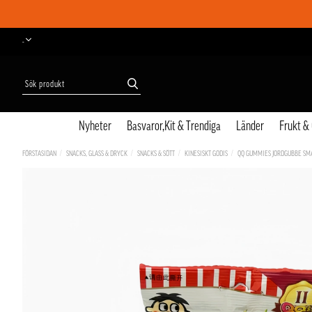
-
Nyheter
Basvaror,Kit & Trendiga
Länder
Frukt &
FÖRSTASIDAN
SNACKS, GLASS & DRYCK
SNACKS & SÖTT
KINESISKT GODIS
QQ GUMMIES JORDGUBBE SM