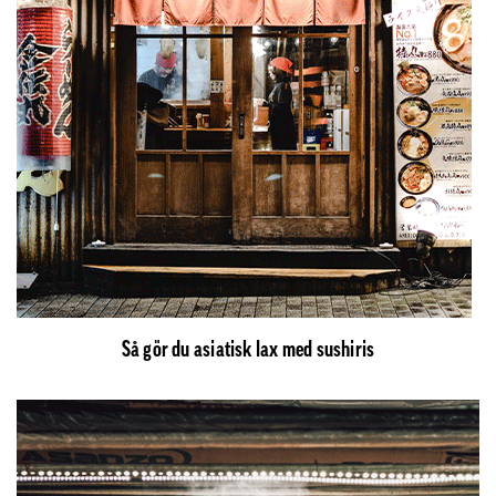
Så gör du asiatisk lax med sushiris