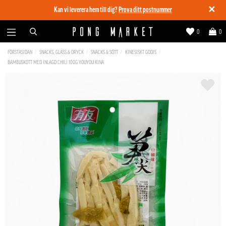
✕
Kan vi leverera hem till dig?
Prova ditt postnummer
0
0
FÖRSTASIDAN
SNACKS, GLASS & DRYCK
SNACKS & SÖTT
KINESISKT GODIS
BAMBUSKOTT MED INLAGD CHILI 100G YOUYOU KINA