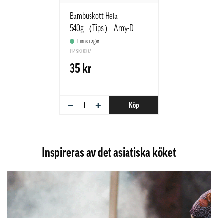
Bambuskott Hela
540g（Tips） Aroy-D
Thailand
Finns i lager
PMSK0007
35 kr
−
+
Köp
Inspireras av det asiatiska köket