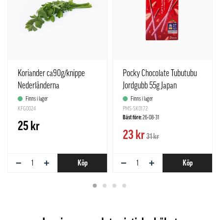
Koriander ca90g/knippe
Pocky Chocolate Tubutubu
Nederländerna
Jordgubb 55g Japan
Finns i lager
Finns i lager
KFG0024
PMS-SK0172
Bäst före:
26-08-31
25 kr
23 kr
31 kr
−
+
−
+
Köp
Köp