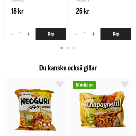
PMSN0668
PMSN0672
18 kr
26 kr
−
+
−
+
Köp
Köp
Du kanske också gillar
Bästsjäljare