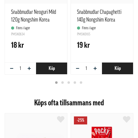
Snabbnudlar Neoguri Mild
Snabbnudlar Chapaghetti
120g Nongshim Korea
140g Nongshim Korea
Finns i lager
Finns i lager
PMSN0634
PMSN0165
18 kr
19 kr
−
+
−
+
Köp
Köp
Köps ofta tillsammans med
-25%