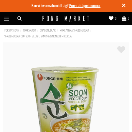
✕
Kan vi leverera hem till dig?
Prova ditt postnummer
0
0
FÖRSTASIDAN
TORRVAROR
SNABBNUDLAR
KOREANSKA SNABBNUDLAR
SNABBNUDLAR CUP SOON VEGGIE SMAK 67G NONGSHIM KOREA