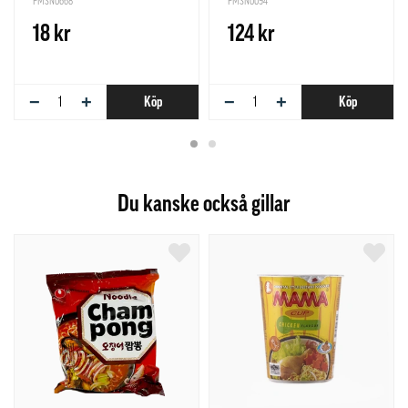
PMSN0668
PMSN0094
18 kr
124 kr
−
+
−
+
Köp
Köp
Du kanske också gillar