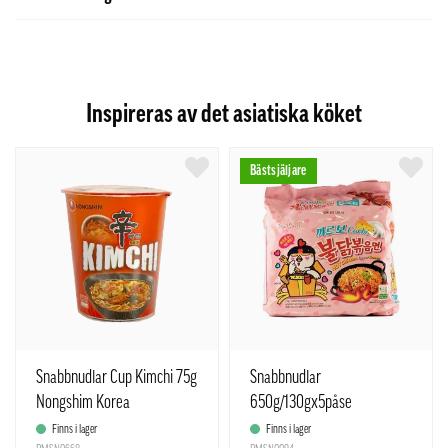
Inspireras av det asiatiska köket
Bästsjäljare
Snabbnudlar Cup Kimchi 75g
Snabbnudlar
Nongshim Korea
650g/130gx5påse
Carbonara Samyang Korean
Finns i lager
Finns i lager