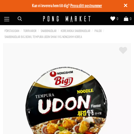
✕
Kan vi leverera hem till dig?
Prova ditt postnummer
0
0
FÖRSTASIDAN
TORRVAROR
SNABBNUDLAR
KOREANSKA SNABBNUDLAR
PALDO
SNABBNUDLAR BIG BOWL TEMPURA UDON SMAK 111G NONGSHIM KOREA