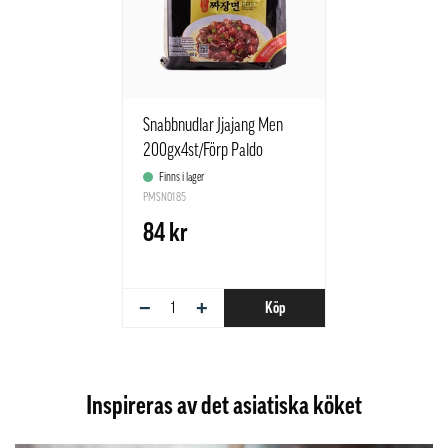
Snabbnudlar Jjajang Men
200gx4st/Förp Paldo
Korean
Finns i lager
PMSN0185
84 kr
−
+
Köp
Inspireras av det asiatiska köket