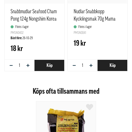
Snabbnudlar Seafood Cham
Nudlar Snabbkopp
Pong 124g Nongshim Korea
Kycklingsmak 70g Mama
Thailand
Finns i lager
Finns i lager
PMSN0402
PMSN0041
Bäst före:
26-10-29
19 kr
18 kr
−
+
−
+
Köp
Köp
Köps ofta tillsammans med