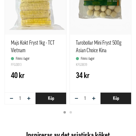
Majs Kokt Fryst 1kg - TCT
Tarobollar Mini Fryst 500g
Vietnam
Asian Choice Kina
Finns i lager
Finns i lager
FFG0013
KFG0839
40 kr
34 kr
−
+
−
+
Köp
Köp
Inspireras av det asiatiska köket