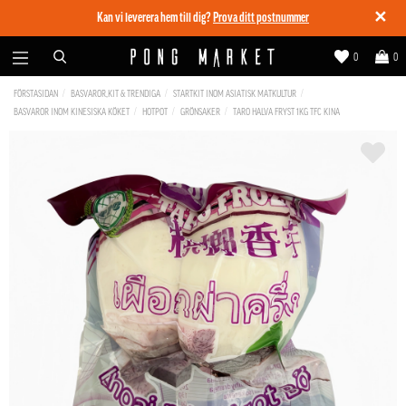
✕
Kan vi leverera hem till dig?
Prova ditt postnummer
0
0
FÖRSTASIDAN
BASVAROR,KIT & TRENDIGA
STARTKIT INOM ASIATISK MATKULTUR
BASVAROR INOM KINESISKA KÖKET
HOTPOT
GRÖNSAKER
TARO HALVA FRYST 1KG TFC KINA