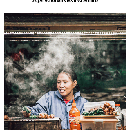
Så gör du asiatisk lax med sushiris