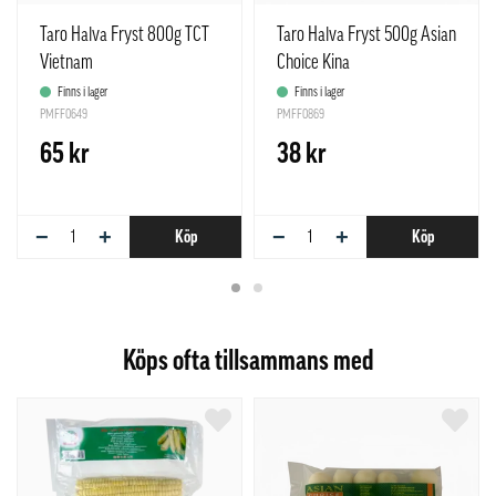
Taro Halva Fryst 800g TCT
Taro Halva Fryst 500g Asian
Vietnam
Choice Kina
Finns i lager
Finns i lager
PMFF0649
PMFF0869
65 kr
38 kr
−
+
−
+
Köp
Köp
Köps ofta tillsammans med