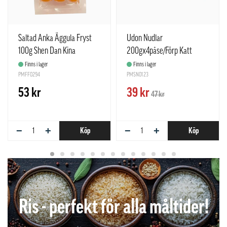
Saltad Anka Äggula Fryst
Udon Nudlar
100g Shen Dan Kina
200gx4påse/Förp Katt
Finns i lager
Finns i lager
PMFF0294
PMSN0123
53 kr
39 kr
47 kr
−
+
−
+
Köp
Köp
Ris - perfekt för alla måltider!