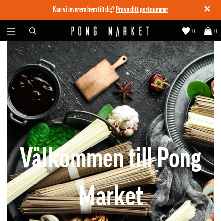
✕
Kan vi leverera hem till dig?
Prova ditt postnummer
0
0
Välkommen till Pong
Market