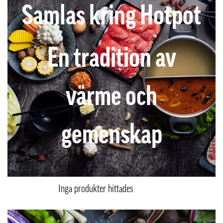
Samlas kring Hotpot
En tradition av
värme och
gemenskap
Inga produkter hittades