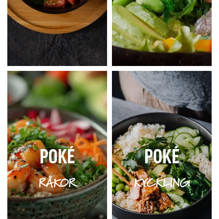
POKÉ
POKÉ
RÄKOR
KYCKLING