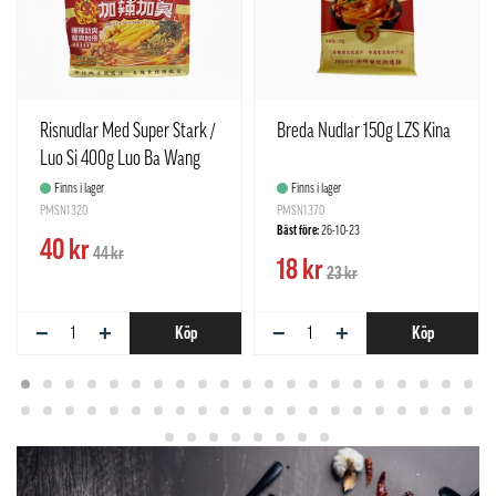
Risnudlar Med Super Stark /
Breda Nudlar 150g LZS Kina
Luo Si 400g Luo Ba Wang
Kina
Finns i lager
Finns i lager
PMSN1320
PMSN1370
Bäst före:
26-10-23
40 kr
44 kr
18 kr
23 kr
−
+
−
+
Köp
Köp