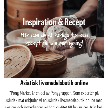
Inspiration & Recept
Här kan du få härliga tips och
recept till din matlagning!
Asiatisk livsmedelsbutik online
''Pong Market är en del av Ponggruppen. Som experter på
asiatisk mat erbjuder vi en asiatisk livsmedelsbutik online med
råvaror och ingredienser av hög kvalitet till bra priser, från hela