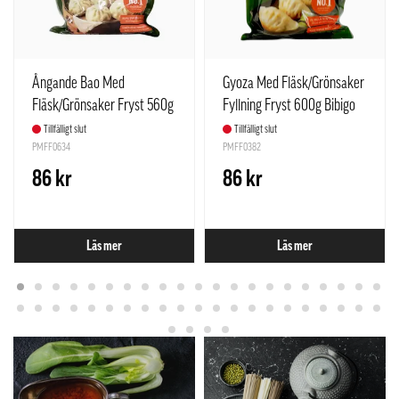
Ångande Bao Med
Gyoza Med Fläsk/Grönsaker
Fläsk/Grönsaker Fryst 560g
Fyllning Fryst 600g Bibigo
Bibigo Korea
Korea
Tillfälligt slut
Tillfälligt slut
PMFF0634
PMFF0382
86 kr
86 kr
Läs mer
Läs mer