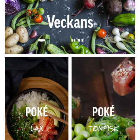
Veckans
Toppsäljare
POKÉ
POKÉ
LAX
TONFISK