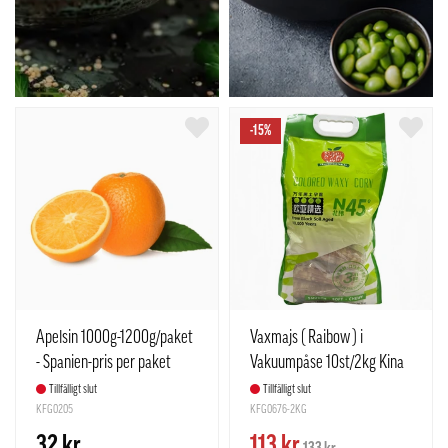
-15%
Apelsin 1000g-1200g/paket
Vaxmajs ( Raibow ) i
- Spanien-pris per paket
Vakuumpåse 10st/2kg Kina
Tillfälligt slut
Tillfälligt slut
KFG0205
KFG0676-2KG
32 kr
113 kr