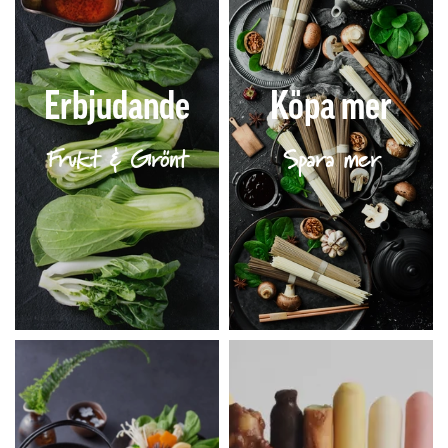
Erbjudande
Köpa mer
Frukt & Grönt
Spara mer