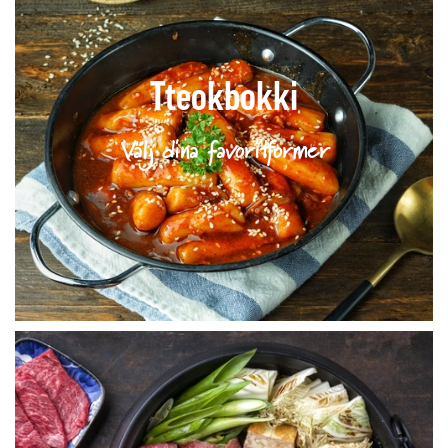
Tteokbokki
Välj dina favoritformer