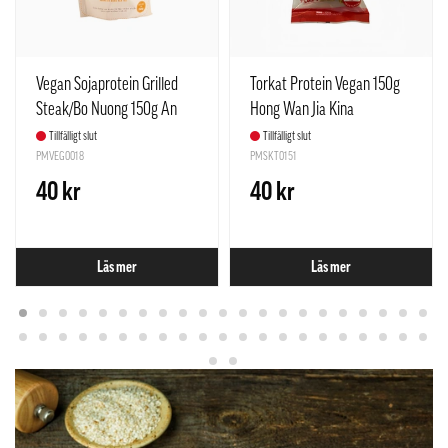
Vegan Sojaprotein Grilled
Torkat Protein Vegan 150g
Steak/Bo Nuong 150g An
Hong Wan Jia Kina
Nhien Food Vietnam
Tillfälligt slut
Tillfälligt slut
PMVEG0018
PMSKT0151
40 kr
40 kr
Läs mer
Läs mer