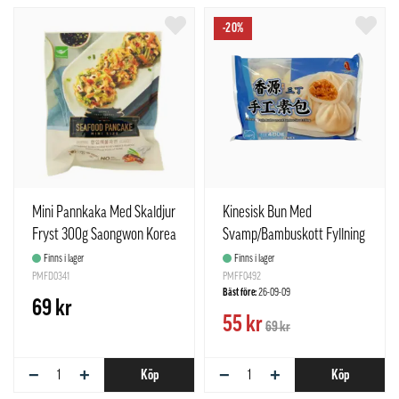
-20%
Mini Pannkaka Med Skaldjur
Kinesisk Bun Med
Fryst 300g Saongwon Korea
Svamp/Bambuskott Fyllning
Fryst 480g Freshasia Kina
Finns i lager
Finns i lager
PMFD0341
PMFF0492
Bäst före:
26-09-09
69 kr
55 kr
69 kr
−
+
−
+
Köp
Köp