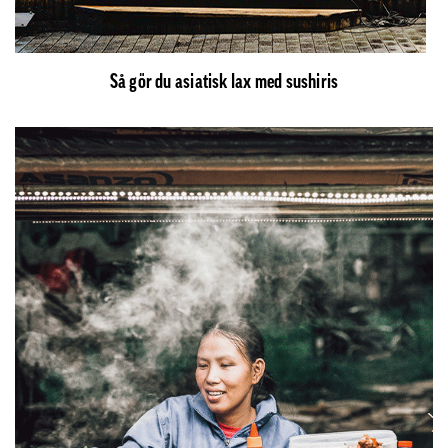
Så gör du asiatisk lax med sushiris