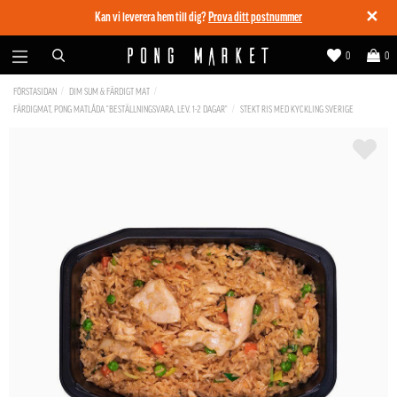
✕
Kan vi leverera hem till dig?
Prova ditt postnummer
0
0
FÖRSTASIDAN
DIM SUM & FÄRDIGT MAT
FÄRDIGMAT, PONG MATLÅDA "BESTÄLLNINGSVARA, LEV. 1-2 DAGAR"
STEKT RIS MED KYCKLING SVERIGE