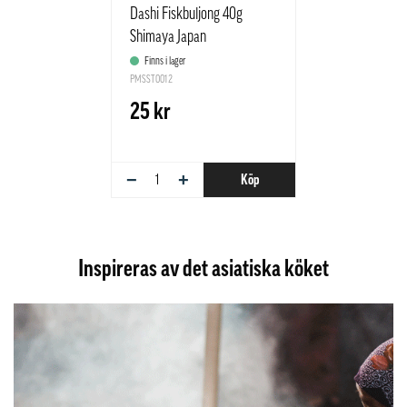
Dashi Fiskbuljong 40g
Shimaya Japan
Finns i lager
PMSST0012
25 kr
−
+
Köp
Inspireras av det asiatiska köket