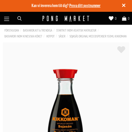
✕
Kan vi leverera hem till dig?
Prova ditt postnummer
0
0
FÖRSTASIDAN
BASVAROR,KIT & TRENDIGA
STARTKIT INOM ASIATISK MATKULTUR
BASVAROR INOM KINESISKA KÖKET
HOTPOT
SÅSER
SOJASÅS ORGINAL MED DISPENSER 150ML KIKKOMAN