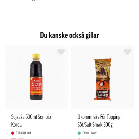
Du kanske också gillar
Sojasås 500ml Sempio
Okonomisås För Topping
Korea
Söt/Salt Smak 300g
Otafuku Japan
Tillfälligt slut
Finns i lager