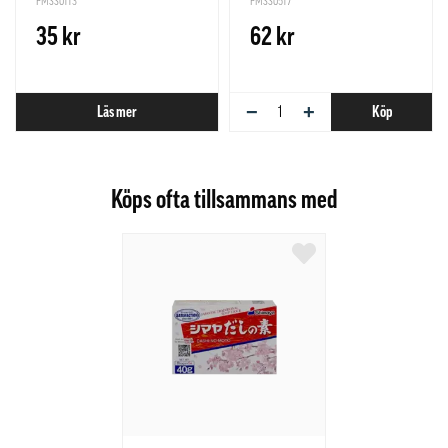
PMSS0113
PMSS0517
35 kr
62 kr
−
+
Läs mer
Köp
Köps ofta tillsammans med