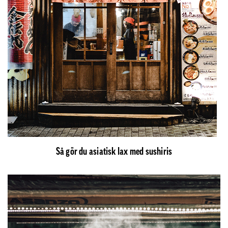
Så gör du asiatisk lax med sushiris