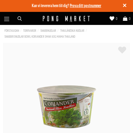
✕
Kan vi leverera hem till dig?
Prova ditt postnummer
0
0
FÖRSTASIDAN
TORRVAROR
SNABBNUDLAR
THAILÄNDSKA NUDLAR
SNABBRISNUDLAR BOWL KORIANDER SMAK 60G MAMA THAILAND