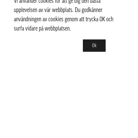
Vi använder cookies för att ge dig den bästa
upplevelsen av vår webbplats. Du godkänner
användningen av cookies genom att trycka OK och
surfa vidare på webbplatsen.
Ok
Kontakt
info@pongmarket.se
Svarvarvägen 12
132 38 Saltsjö-Boo
Pong Market AB