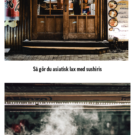
Så gör du asiatisk lax med sushiris