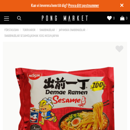
✕
Kan vi leverera hem till dig?
Prova ditt postnummer
0
0
FÖRSTASIDAN
TORRVAROR
SNABBNUDLAR
JAPANSKA SNABBNUDLAR
SNABBNUDLAR SESAMOLJASMAK 100G NISSIN JAPAN