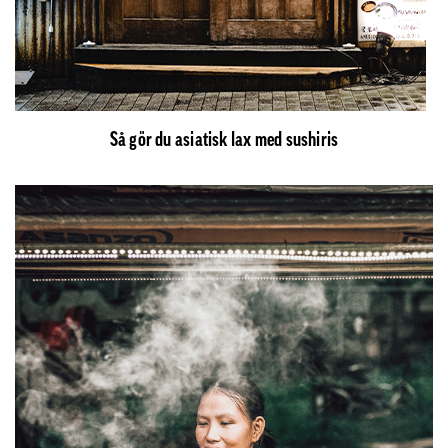
Så gör du asiatisk lax med sushiris