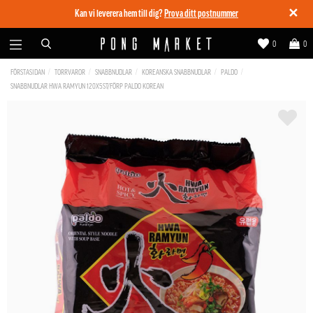
✕
Kan vi leverera hem till dig?
Prova ditt postnummer
0
0
FÖRSTASIDAN
TORRVAROR
SNABBNUDLAR
KOREANSKA SNABBNUDLAR
PALDO
SNABBNUDLAR HWA RAMYUN 120X5ST/FÖRP PALDO KOREAN