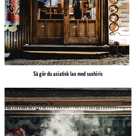
Så gör du asiatisk lax med sushiris