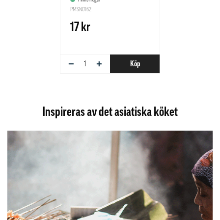
PMSN0162
17 kr
−
+
Köp
Inspireras av det asiatiska köket