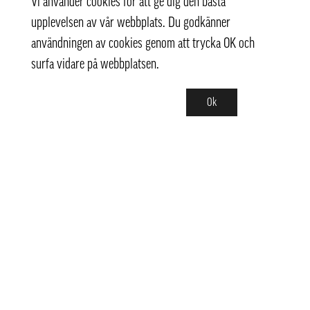
Vi använder cookies för att ge dig den bästa
upplevelsen av vår webbplats. Du godkänner
användningen av cookies genom att trycka OK och
surfa vidare på webbplatsen.
Ok
Kontakt
info@pongmarket.se
Svarvarvägen 12
132 38 Saltsjö-Boo
Pong Market AB