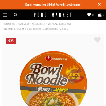
✕
Kan vi leverera hem till dig?
Prova ditt postnummer
0
0
FÖRSTASIDAN
TORRVAROR
SNABBNUDLAR
KOREANSKA SNABBNUDLAR
SNABBNUDLAR BOWL MED STARK KYCKLING SMAK 100G NONGSHIM KOREA
-25%