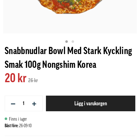
Snabbnudlar Bowl Med Stark Kyckling
Smak 100g Nongshim Korea
20 kr
26 kr
−
+
Lägg i varukorgen
Finns i lager
Bäst före:
26-09-10