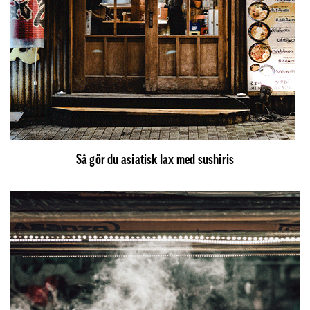
Så gör du asiatisk lax med sushiris