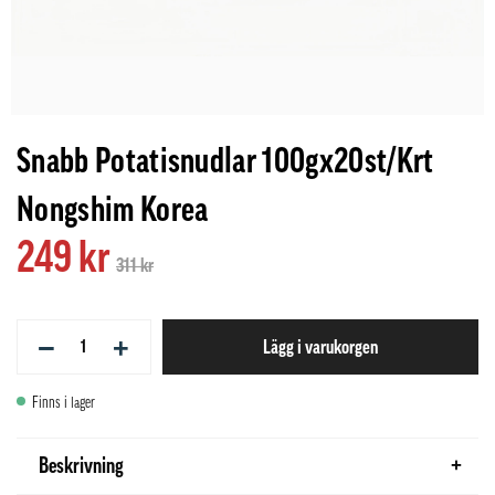
Snabb Potatisnudlar 100gx20st/Krt
Nongshim Korea
249 kr
311 kr
−
+
Lägg i varukorgen
Finns i lager
Beskrivning