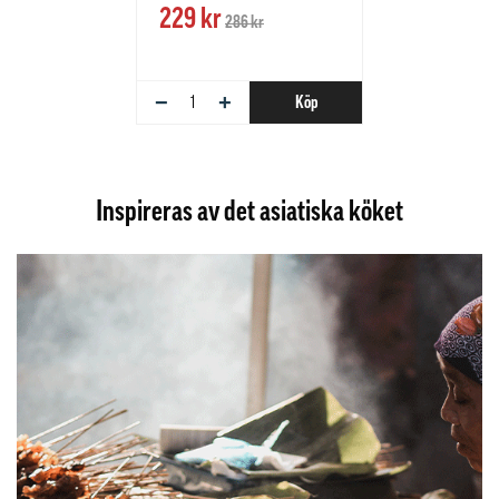
229 kr
286 kr
−
+
Köp
Inspireras av det asiatiska köket