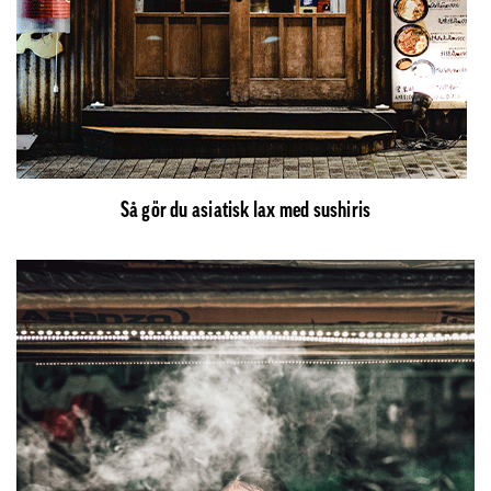
Så gör du asiatisk lax med sushiris