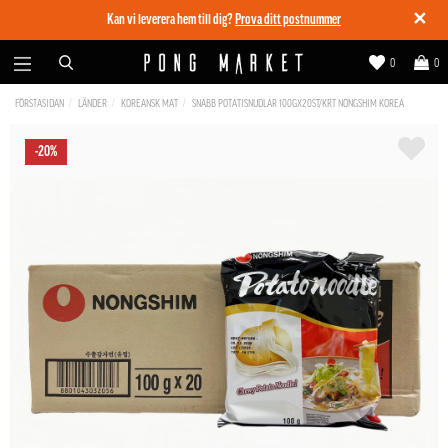
✕
Kan vi leverera hem till dig?
Prova ditt postnummer
0
0
FÖRSTASIDAN
LÄNDER
KOREANSK MAT
SNABB POTATISNUDLAR 100GX20ST/KRT NONGSHIM KOREA
-20%