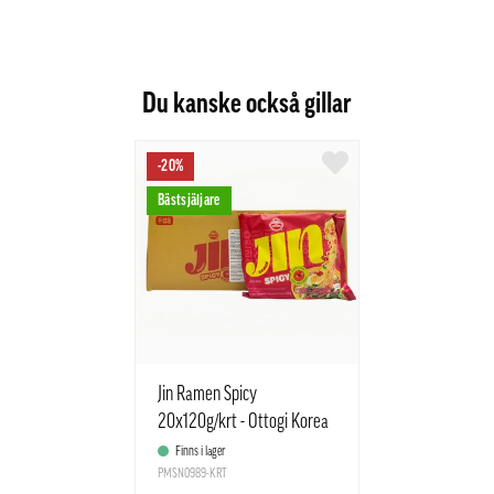
Du kanske också gillar
-20%
Bästsjäljare
Jin Ramen Spicy
20x120g/krt - Ottogi Korea
Finns i lager
PMSN0989-KRT