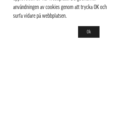
användningen av cookies genom att trycka OK och
surfa vidare på webbplatsen.
Ok
Kontakt
info@pongmarket.se
Svarvarvägen 12
132 38 Saltsjö-Boo
Pong Market AB
Org.nr 559008-7481