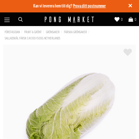
✕
Kan vi leverera hem till dig?
Prova ditt postnummer
0
0
FÖRSTASIDAN
FRUKT & GRÖNT
GRÖNSAKER
FÄRSKA GRÖNSAKER
SALLADSKÅL FÄRSK CA1300-1500G NETHERLANDS