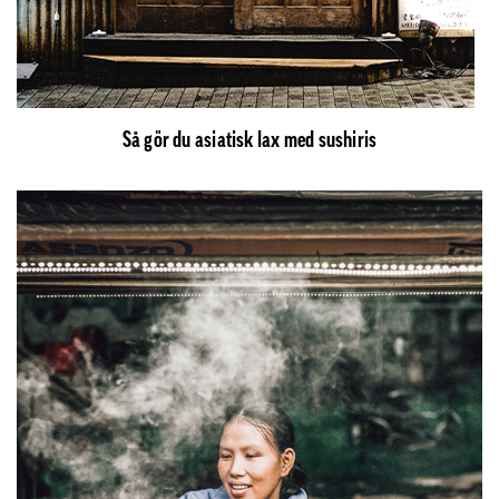
Så gör du asiatisk lax med sushiris