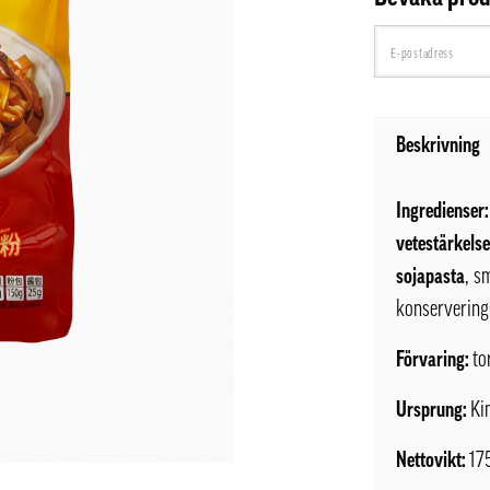
Beskrivning
Ingredienser
vetestärkels
sojapasta
, s
konservering
Förvaring:
to
Ursprung:
Ki
Nettovikt:
17