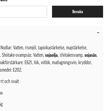
Bevaka
:
Nudlar: Vatten, rismjöl, tapiokastärkelse, majstärkelse,
e
. Shiitake-svampsås: Vatten,
sojaolja
, shiitakesvamp,
sojasås
,
makförstärkare: E621, lök, vitlök, matlagningsvin, kryddor,
smedel: E202.
rrt och svalt
na
5g