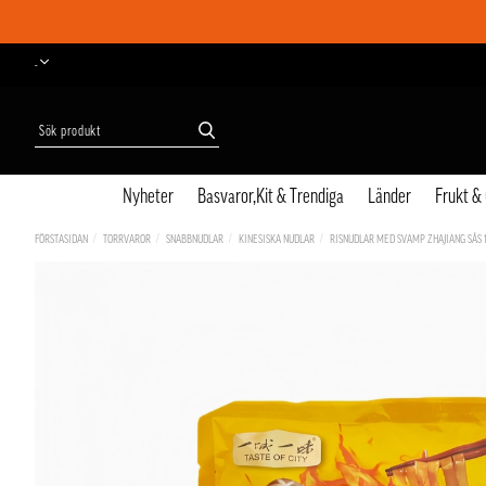
-
Nyheter
Basvaror,Kit & Trendiga
Länder
Frukt &
FÖRSTASIDAN
TORRVAROR
SNABBNUDLAR
KINESISKA NUDLAR
RISNUDLAR MED SVAMP ZHAJIANG SÅS 1