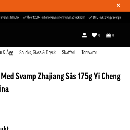
✕
 leverans till butik
Över 1200:- Fri hemleverans inom tullarna Stockholm
DHL Frakt övriga Sverige
0
0
fu & Ägg
Snacks, Glass & Dryck
Skafferi
Torrvaror
 Med Svamp Zhajiang Sås 175g Yi Cheng
ina
dukt