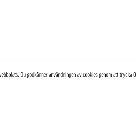
r webbplats. Du godkänner användningen av cookies genom att trycka O
Kundservice
Information
Kontakta oss
Våra leveranssätt