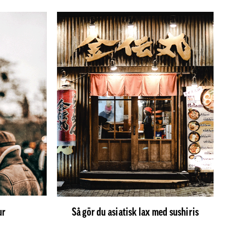
ur
Så gör du asiatisk lax med sushiris