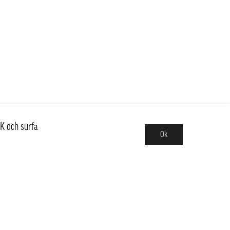
K och surfa
Ok
Sortiment
Nyheter