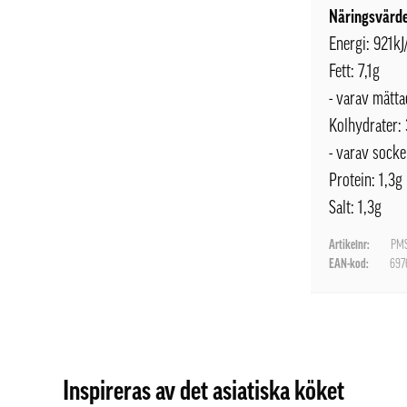
Näringsvärde
Energi: 921k
Fett: 7,1g
- varav mätta
Kolhydrater:
- varav socke
Protein: 1,3g
Salt: 1,3g
Artikelnr:
PMS
EAN-kod:
697
Inspireras av det asiatiska köket