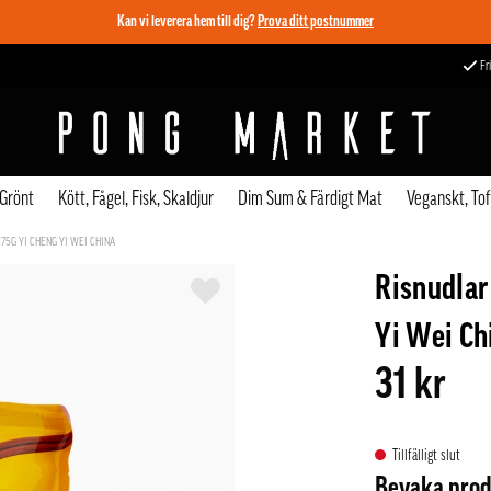
Kan vi leverera hem till dig?
Prova ditt postnummer
Fri
 Grönt
Kött, Fågel, Fisk, Skaldjur
Dim Sum & Färdigt Mat
Veganskt, To
75G YI CHENG YI WEI CHINA
Risnudlar
Yi Wei Ch
31 kr
Tillfälligt slut
Bevaka pro