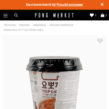
✕
Kan vi leverera hem till dig?
Prova ditt postnummer
0
0
FÖRSTASIDAN
TORRVAROR
SNABBNUDLAR
KOREANSKA SNABBNUDLAR
RISKAKA HALAL SPICY 140G YOPOKKI KOREA