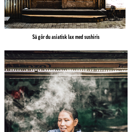
Så gör du asiatisk lax med sushiris