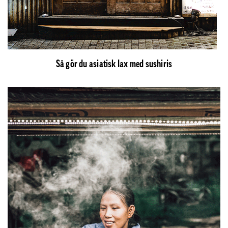
Så gör du asiatisk lax med sushiris