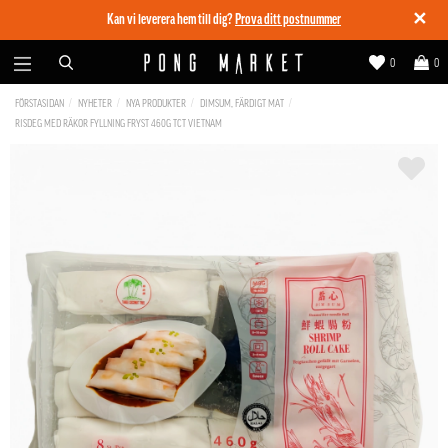
✕
Kan vi leverera hem till dig?
Prova ditt postnummer
0
0
FÖRSTASIDAN
NYHETER
NYA PRODUKTER
DIMSUM, FÄRDIGT MAT
RISDEG MED RÄKOR FYLLNING FRYST 460G TCT VIETNAM