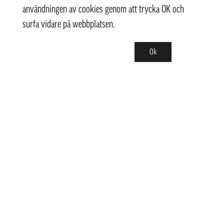
användningen av cookies genom att trycka OK och
surfa vidare på webbplatsen.
Ok
Kontakt
info@pongmarket.se
Svarvarvägen 12
132 38 Saltsjö-Boo
Pong Market AB
Org.nr 559008-7481