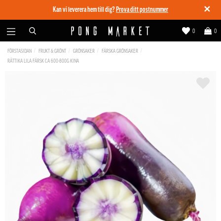
✕
Kan vi leverera hem till dig?
Prova ditt postnummer
0
0
FÖRSTASIDAN
FRUKT & GRÖNT
GRÖNSAKER
FÄRSKA GRÖNSAKER
RÄTTIKA LILA FÄRSK CA 600-800G KINA