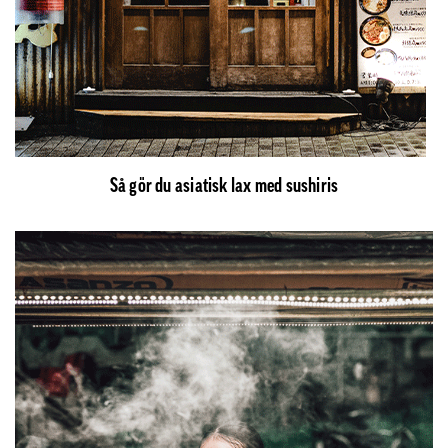
Så gör du asiatisk lax med sushiris