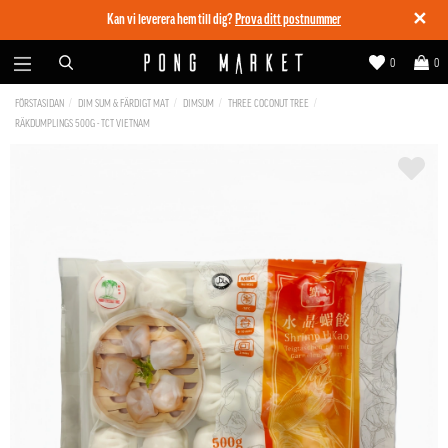
✕
Kan vi leverera hem till dig?
Prova ditt postnummer
0
0
FÖRSTASIDAN
DIM SUM & FÄRDIGT MAT
DIMSUM
THREE COCONUT TREE
RÄKDUMPLINGS 500G - TCT VIETNAM