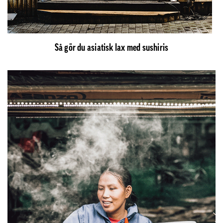
Så gör du asiatisk lax med sushiris