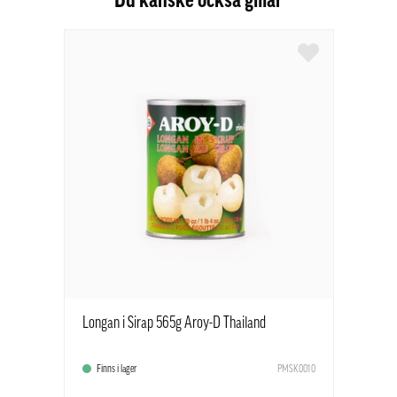
Du kanske också gillar
Longan i Sirap 565g Aroy-D Thailand
Finns i lager
PMSK0010