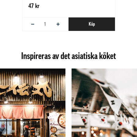
47 kr
−
+
Köp
Inspireras av det asiatiska köket