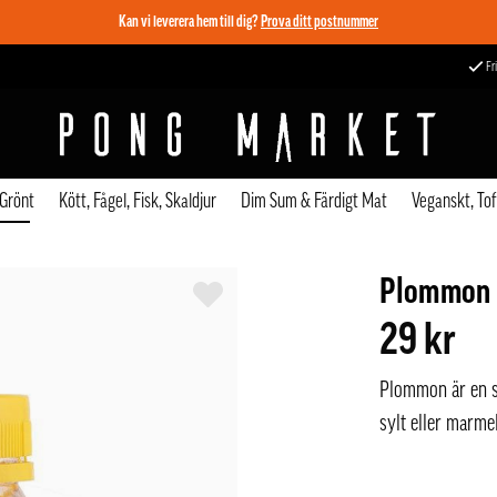
Kan vi leverera hem till dig?
Prova ditt postnummer
Fri
 Grönt
Kött, Fågel, Fisk, Skaldjur
Dim Sum & Färdigt Mat
Veganskt, To
Plommon T
29 kr
Plommon är en st
sylt eller marmel