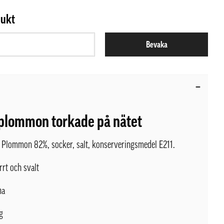
dukt
Bevaka
 plommon torkade på nätet
Plommon 82%, socker, salt, konserveringsmedel E211.
rrt och svalt
na
g