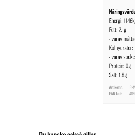
Näringsvärde
Energi: 1146k
Fett: 2.1g
- varav mätta
Kolhydrater:
- varav socke
Protein: 0g
Salt: 1.8g
Artikelnr:
PMV
EAN-kod:
489