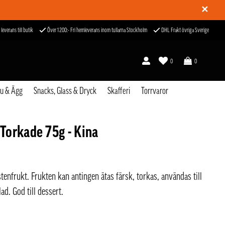
✕
 leverans till butik
Över 1200:- Fri hemleverans inom tullarna Stockholm
DHL Frakt övriga Sverige
0
0
fu & Ägg
Snacks, Glass & Dryck
Skafferi
Torrvaror
orkade 75g - Kina
enfrukt. Frukten kan antingen ätas färsk, torkas, användas till
ad. God till dessert.