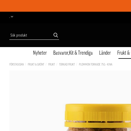
-
Nyheter
Basvaror,Kit & Trendiga
Länder
Frukt &
FÖRSTASIDAN
FRUKT & GRÖNT
FRUKT
TORKAD FRUKT
PLOMMON TORKADE 75G - KINA