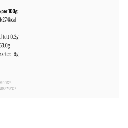
 per 100g:
J/274kcal
d fett 0.3g
 63.0g
rarter: 8g
EG0023
7068798323