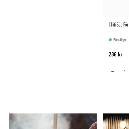
Chili Sås Fö
Finns i lager
286 kr
−