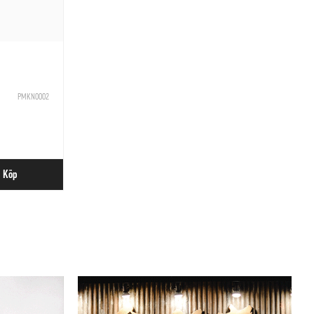
PMKN0002
Köp