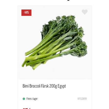
-14%
Bimi Broccoli Färsk 200g Egypt
Finns i lager
KFG0899