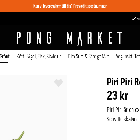
Kan vi leverera hem till dig?
Prova ditt postnummer
Fri
 Grönt
Kött, Fågel, Fisk, Skaldjur
Dim Sum & Färdigt Mat
Veganskt, To
Piri Piri
23 kr
Piri Piri är en 
Scoville skalan.