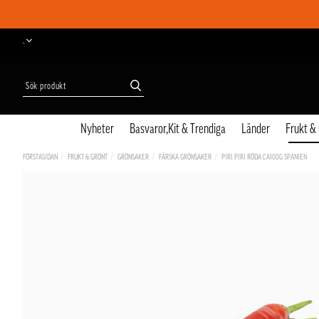
-
Nyheter
Basvaror,Kit & Trendiga
Länder
Frukt &
FÖRSTASIDAN
FRUKT & GRÖNT
GRÖNSAKER
FÄRSKA GRÖNSAKER
PIRI PIRI RÖDA CA100G SPANIEN