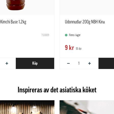
r Kimchi Base 1.2kg
Udonnudlar 200g NBH Kina
TS0009
Finns i lager
9 kr
11 kr
+
−
+
Köp
Inspireras av det asiatiska köket