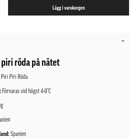
Lägg i varukorgen
 piri röda på nätet
Piri Piri Röda
l:
Förvaras vid högst 4-8°C
0g
anien
land:
Spanien