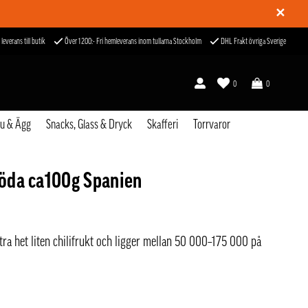
✕
 leverans till butik
Över 1200:- Fri hemleverans inom tullarna Stockholm
DHL Frakt övriga Sverige
0
0
fu & Ägg
Snacks, Glass & Dryck
Skafferi
Torrvaror
 Röda ca100g Spanien
extra het liten chilifrukt och ligger mellan 50 000–175 000 på