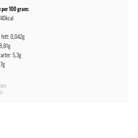
 per 100 gram:
/40kcal
 fett: 0,042g
 8,81g
arter: 5,3g
87g
0011
07