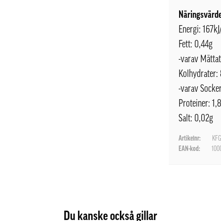
Näringsvärde
Energi: 167kJ
Fett: 0,44g
-varav Mättat
Kolhydrater:
-varav Socker
Proteiner: 1,
Salt: 0,02g
Artikelnr:
KFG
EAN-kod:
100
Du kanske också gillar