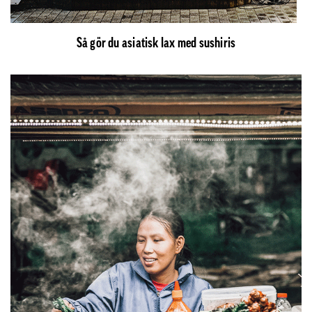
Så gör du asiatisk lax med sushiris