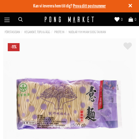
✕
Kan vi leverera hem till dig?
Prova ditt postnummer
0
0
FÖRSTASIDAN
VEGANSKT, TOFU & ÄGG
PROTEIN
NUDLAR YIH MIAN 500G TAIWAN
-11%